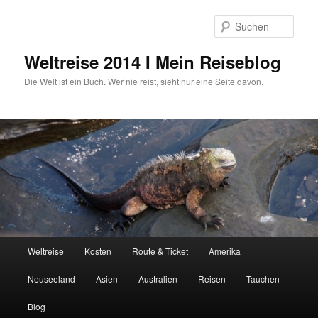
Zum
primären
Such
Inhalt
springen
Weltreise 2014 I Mein Reiseblog
Die Welt ist ein Buch. Wer nie reist, sieht nur eine Seite davon.
Hauptmenü
Weltreise
Kosten
Route & Ticket
Amerika
Neuseeland
Asien
Australien
Reisen
Tauchen
Blog