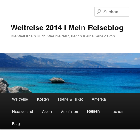
Zum
primären
Such
Inhalt
springen
Weltreise 2014 I Mein Reiseblog
Die Welt ist ein Buch. Wer nie reist, sieht nur eine Seite davon.
Hauptmenü
Weltreise
Kosten
Route & Ticket
Amerika
Reisen
Neuseeland
Asien
Australien
Tauchen
Blog