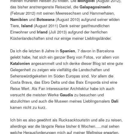
meinen früheren Reisen zu finden. Die
Mongolei
(August 2012),
das bisher anstrengenste Reiseziel, die
Galapagosinseln
(Februar 2012) mit seinen Meeresechsen und Hammerhaien,
Namibien
und
Botswana
(August 2010) aufgrund seiner wilden
Tiere,
Island
(August 2011) Dank seiner gastfreundlichen
Einwohner und
Irland
(Juli 2013) aufgrund der herrlichen
Küstenlandschaften sind nur einige meiner Lieblingsländer.
Da ich die letzten 8 Jahre in
Spanien
, 7 davon in Barcelona
gelebt habe, hat sich ein ganzer Berg von Fotos, vor allem von
Katalonien
angesammelt und ich denke dieser Blog ist eine gute
Gelegenheit zu zeigen wie vielfältig die Landschaften und
Sehenswürdigekeiten im Süden Europas sind. Vor allem die
Costa Brava, das Ebro Delta und das Baix Emporda sind eine
Reise Wert. Als Fan interessanter Architektur habe ich auch
versucht die meisten Werke
Gaudis
zu besuchen und
abzulichten und auch die Museen meines Lieblingsmalers
Dali
kamen nicht zu kurz.
Ich bin es also gewöhnt als Rucksacktouristin und alle zu reisen,
allerdings war die längste Reise bisher 6 Wochen…..mal sehen
welche Herausforderungen mich auf meiner Weltreise erwarten.