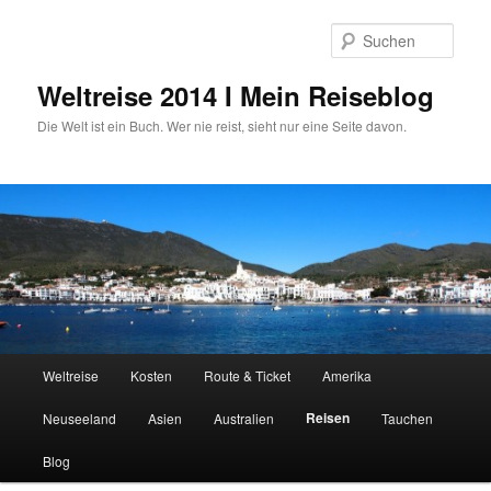
Zum
primären
Such
Inhalt
springen
Weltreise 2014 I Mein Reiseblog
Die Welt ist ein Buch. Wer nie reist, sieht nur eine Seite davon.
Hauptmenü
Weltreise
Kosten
Route & Ticket
Amerika
Reisen
Neuseeland
Asien
Australien
Tauchen
Blog