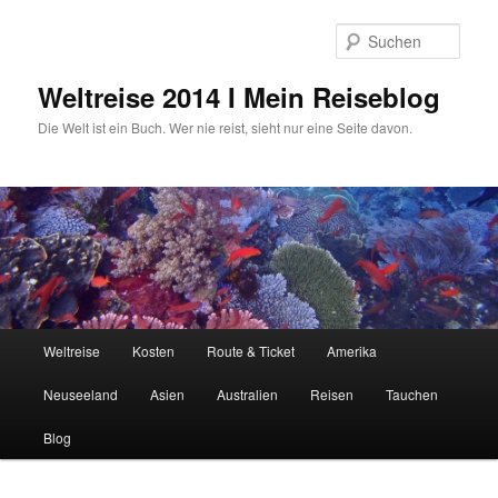
Zum
Zum
primären
sekundären
Such
Inhalt
Inhalt
springen
springen
Weltreise 2014 I Mein Reiseblog
Die Welt ist ein Buch. Wer nie reist, sieht nur eine Seite davon.
Hauptmenü
Weltreise
Kosten
Route & Ticket
Amerika
Neuseeland
Asien
Australien
Reisen
Tauchen
Blog