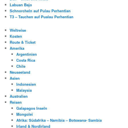
Labuan Bajo
Schnorcheln auf Pulau Perhentian
T3 – Tauchen auf Pualau Perhentian
Weltreise
Kosten
Route & Ticket
Amerika
Argentinien
Costa Rica
Chile
Neuseeland
Asien
Indonesien
Malaysia
Australien
Reisen
Galapagos Inseln
Mongolei
Afrika: Südafrika – Namibia – Botswana- Sambia
Irland & Nordirland