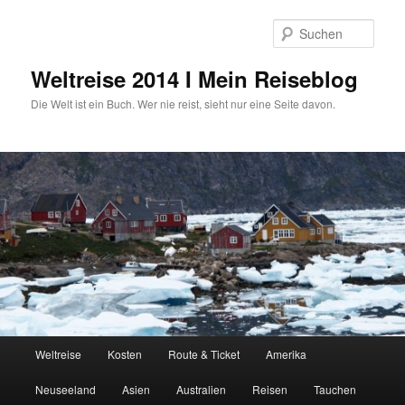
Zum
Zum
primären
sekundären
Such
Inhalt
Inhalt
springen
springen
Weltreise 2014 I Mein Reiseblog
Die Welt ist ein Buch. Wer nie reist, sieht nur eine Seite davon.
Hauptmenü
Weltreise
Kosten
Route & Ticket
Amerika
Neuseeland
Asien
Australien
Reisen
Tauchen