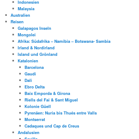
Indonesien
Malaysia
Australien
Reisen
Galapagos Inseln
Mongolei
Afrika: Südafrika – Namibia – Botswana- Sambia
Irland & Nordirland
Island und Grönland
Katalonien
Barcelona
Gaudi
Dali
Ebro Delta
Baix Emporda & Girona
Riells del Fai & Sant Miguel
Kolonie Güell
Pyrenäen: Nuria bis Thués entre Valls
Montserrat
Cadaques und Cap de Creus
Andalusien
Sevilla