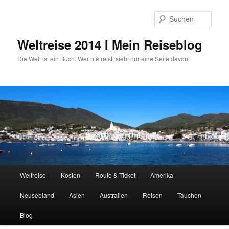
Zum
Zum
primären
sekundären
Such
Inhalt
Inhalt
springen
springen
Weltreise 2014 I Mein Reiseblog
Die Welt ist ein Buch. Wer nie reist, sieht nur eine Seite davon.
Hauptmenü
Weltreise
Kosten
Route & Ticket
Amerika
Neuseeland
Asien
Australien
Reisen
Tauchen
Blog