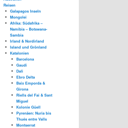
Reisen
Galapagos Inseln
Mongolei
Afrika: Südafrika –
Namibia – Botswana-
Sambia
Irland & Nordirland
Island und Grönland
Katalonien
Barcelona
Gaudi
Dali
Ebro Delta
Baix Emporda &
Girona
Riells del Fai & Sant
Miguel
Kolonie Güell
Pyrenäen: Nuria bis
Thués entre Valls
Montserrat