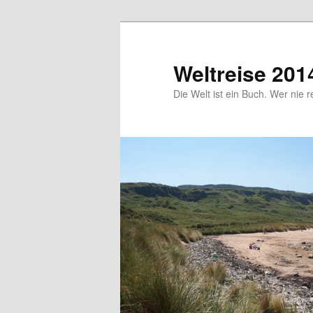
Zum
Zum
primären
sekundären
Inhalt
Inhalt
Weltreise 201
springen
springen
Die Welt ist ein Buch. Wer nie r