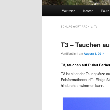
Hauptmenü
Weltreise
Kosten
Route
SCHLAGWORT-ARCHIV:
T3
T3 – Tauchen au
Veröffentlicht am
August 1, 2014
T3, tauchen auf Pulau Perhe
T3 ist einer der Tauchplätze a
Felsformationen trifft. Einige
hindurchschwimmen kann.