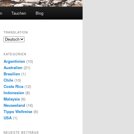
en
Tauchen
Blog
TRANSLATION
KATEGORIEN
Argentinien
(10)
Australien
(21)
Brasilien
(1)
Chile
(10)
Costa Rica
(12)
Indonesien
(8)
Malaysia
(6)
Neuseeland
(16)
Tipps Weltreise
(6)
USA
(1)
NEUESTE BEITRÄGE