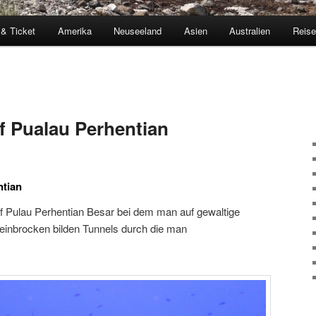
 & Ticket
Amerika
Neuseeland
Asien
Australien
Reis
f Pualau Perhentian
ntian
uf Pulau Perhentian Besar bei dem man auf gewaltige
 Steinbrocken bilden Tunnels durch die man