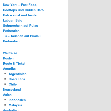
New York – Fast Food,
Rooftops und Hidden Bars
Bali – einst und heute
Labuan Bajo
Schnorcheln auf Pulau
Perhentian
T3 – Tauchen auf Pualau
Perhentian
Weltreise
Kosten
Route & Ticket
Amerika
Argentinien
Costa Rica
Chile
Neuseeland
Asien
Indonesien
Malaysia
Australien