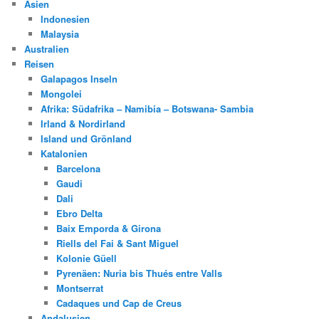
Asien
Indonesien
Malaysia
Australien
Reisen
Galapagos Inseln
Mongolei
Afrika: Südafrika – Namibia – Botswana- Sambia
Irland & Nordirland
Island und Grönland
Katalonien
Barcelona
Gaudi
Dali
Ebro Delta
Baix Emporda & Girona
Riells del Fai & Sant Miguel
Kolonie Güell
Pyrenäen: Nuria bis Thués entre Valls
Montserrat
Cadaques und Cap de Creus
Andalusien