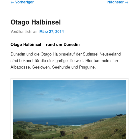
Beitragsnavigation
←
Vorheriger
Nächster
→
Otago Halbinsel
Veröffentlicht am
März 27, 2014
Otago Halbinsel – rund um Dunedin
Dunedin und die Otago Halbinselauf der Südinsel Neuseeland
sind bekannt für die einzigartige Tierwelt. Hier tummeln sich
Albatrosse, Seelöwen, Seehunde und Pinguine.