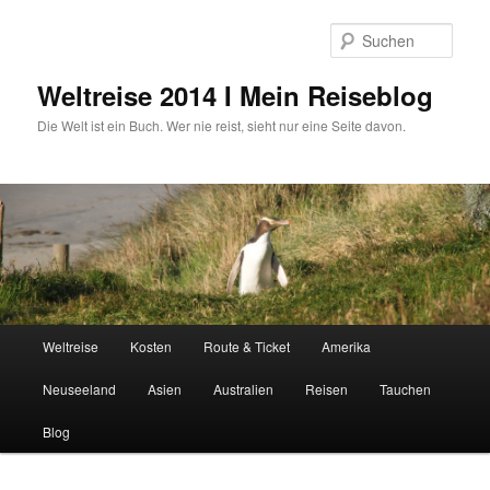
Zum
primären
Such
Inhalt
springen
Weltreise 2014 I Mein Reiseblog
Die Welt ist ein Buch. Wer nie reist, sieht nur eine Seite davon.
Hauptmenü
Weltreise
Kosten
Route & Ticket
Amerika
Neuseeland
Asien
Australien
Reisen
Tauchen
Blog