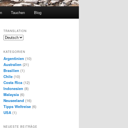
en
Tauchen
Blog
TRANSLATION
KATEGORIEN
Argentinien
(10)
Australien
(21)
Brasilien
(1)
Chile
(10)
Costa Rica
(12)
Indonesien
(8)
Malaysia
(6)
Neuseeland
(16)
Tipps Weltreise
(6)
USA
(1)
NEUESTE BEITRÄGE