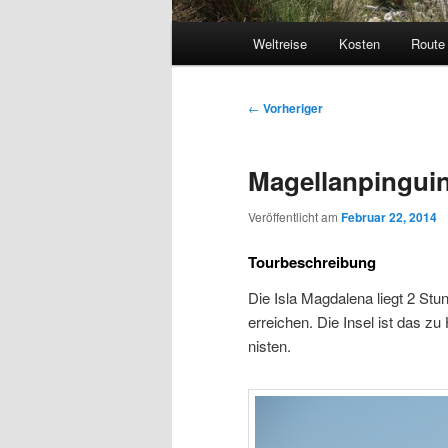
Hauptmenü
Weltreise
Kosten
Route
Beitragsnavigation
←
Vorheriger
Magellanpinguin
Veröffentlicht am
Februar 22, 2014
Tourbeschreibung
Die Isla Magdalena liegt 2 Stu
erreichen. Die Insel ist das z
nisten.