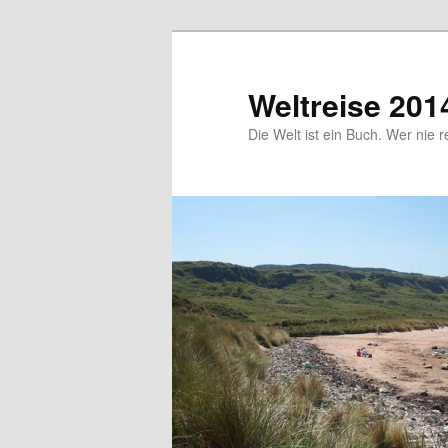
Zum
primären
Inhalt
Weltreise 201
springen
Die Welt ist ein Buch. Wer nie r