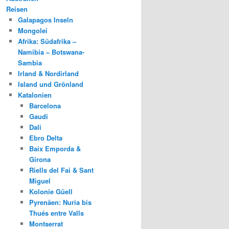
Reisen
Galapagos Inseln
Mongolei
Afrika: Südafrika –
Namibia – Botswana-
Sambia
Irland & Nordirland
Island und Grönland
Katalonien
Barcelona
Gaudi
Dali
Ebro Delta
Baix Emporda &
Girona
Riells del Fai & Sant
Miguel
Kolonie Güell
Pyrenäen: Nuria bis
Thués entre Valls
Montserrat