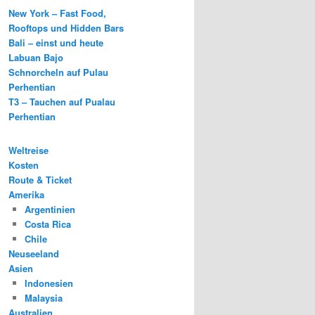
New York – Fast Food,
Rooftops und Hidden Bars
Bali – einst und heute
Labuan Bajo
Schnorcheln auf Pulau
Perhentian
T3 – Tauchen auf Pualau
Perhentian
Weltreise
Kosten
Route & Ticket
Amerika
Argentinien
Costa Rica
Chile
Neuseeland
Asien
Indonesien
Malaysia
Australien