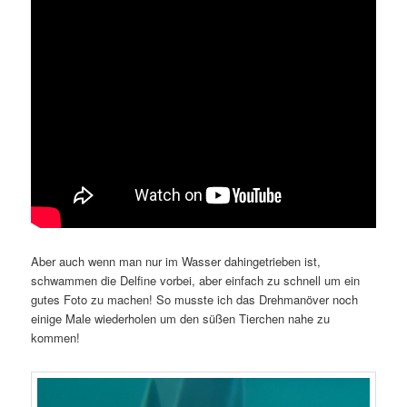
Aber auch wenn man nur im Wasser dahingetrieben ist,
schwammen die Delfine vorbei, aber einfach zu schnell um ein
gutes Foto zu machen! So musste ich das Drehmanöver noch
einige Male wiederholen um den süßen Tierchen nahe zu
kommen!