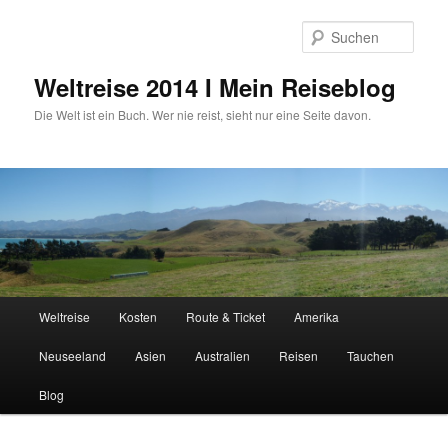
Zum
primären
Such
Inhalt
springen
Weltreise 2014 I Mein Reiseblog
Die Welt ist ein Buch. Wer nie reist, sieht nur eine Seite davon.
Hauptmenü
Weltreise
Kosten
Route & Ticket
Amerika
Neuseeland
Asien
Australien
Reisen
Tauchen
Blog