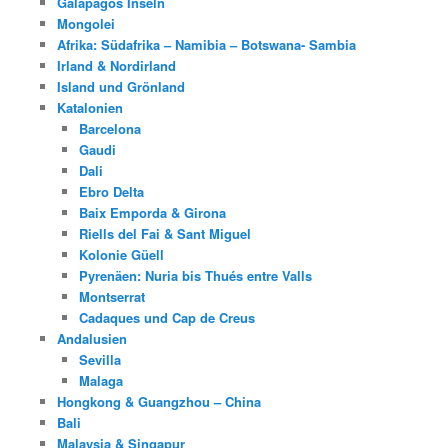
Galapagos Inseln
Mongolei
Afrika: Südafrika – Namibia – Botswana- Sambia
Irland & Nordirland
Island und Grönland
Katalonien
Barcelona
Gaudi
Dali
Ebro Delta
Baix Emporda & Girona
Riells del Fai & Sant Miguel
Kolonie Güell
Pyrenäen: Nuria bis Thués entre Valls
Montserrat
Cadaques und Cap de Creus
Andalusien
Sevilla
Malaga
Hongkong & Guangzhou – China
Bali
Malaysia & Singapur