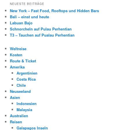
NEUESTE BEITRÄGE
New York – Fast Food, Rooftops und Hidden Bars
Bali – einst und heute
Labuan Bajo
Schnorcheln auf Pulau Perhentian
T3 – Tauchen auf Pualau Perhentian
Weltreise
Kosten
Route & Ticket
Amerika
Argentinien
Costa Rica
Chile
Neuseeland
Asien
Indonesien
Malaysia
Australien
Reisen
Galapagos Inseln