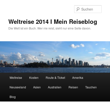
Zum
primären
Such
Inhalt
springen
Weltreise 2014 I Mein Reiseblog
Die Welt ist ein Buch. Wer nie reist, sieht nur eine Seite davon.
Hauptmenü
Weltreise
Kosten
Route & Ticket
Amerika
Neuseeland
Asien
Australien
Reisen
Tauchen
Blog