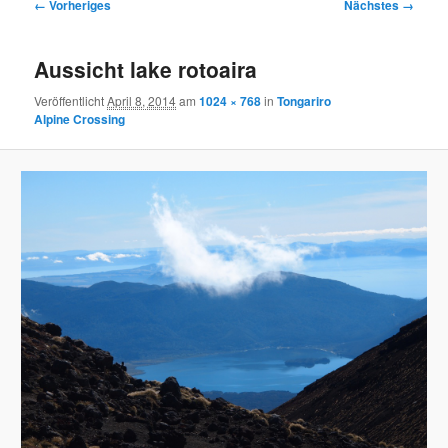
Bilder-
← Vorheriges
Nächstes →
Navigation
Aussicht lake rotoaira
Veröffentlicht
April 8, 2014
am
1024 × 768
in
Tongariro
Alpine Crossing