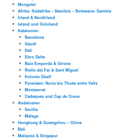
Mongolei
Afrika: Südafrika – Namibia – Botswana- Sambia
Irland & Nordirland
Island und Grönland
Katalonien
Barcelona
Gaudi
Dali
Ebro Delta
Baix Emporda & Girona
Riells del Fai & Sant Miguel
Kolonie Güell
Pyrenäen: Nuria bis Thués entre Valls
Montserrat
Cadaques und Cap de Creus
Andalusien
Sevilla
Malaga
Hongkong & Guangzhou – China
Bali
Malaysia & Singapur