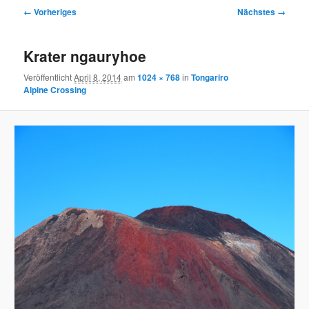
Bilder-
← Vorheriges
Nächstes →
Navigation
Krater ngauryhoe
Veröffentlicht
April 8, 2014
am
1024 × 768
in
Tongariro
Alpine Crossing