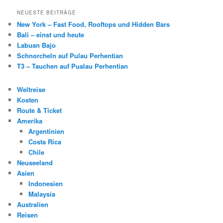
NEUESTE BEITRÄGE
New York – Fast Food, Rooftops und Hidden Bars
Bali – einst und heute
Labuan Bajo
Schnorcheln auf Pulau Perhentian
T3 – Tauchen auf Pualau Perhentian
Weltreise
Kosten
Route & Ticket
Amerika
Argentinien
Costa Rica
Chile
Neuseeland
Asien
Indonesien
Malaysia
Australien
Reisen