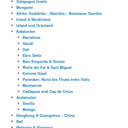
Galapagos Inseln
Mongolei
Afrika: Südafrika – Namibia – Botswana- Sambia
Irland & Nordirland
Island und Grönland
Katalonien
Barcelona
Gaudi
Dali
Ebro Delta
Baix Emporda & Girona
Riells del Fai & Sant Miguel
Kolonie Güell
Pyrenäen: Nuria bis Thués entre Valls
Montserrat
Cadaques und Cap de Creus
Andalusien
Sevilla
Malaga
Hongkong & Guangzhou – China
Bali
Malaysia & Singapur