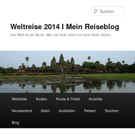
Zum
primären
Such
Inhalt
springen
Weltreise 2014 I Mein Reiseblog
Die Welt ist ein Buch. Wer nie reist, sieht nur eine Seite davon.
Hauptmenü
Weltreise
Kosten
Route & Ticket
Amerika
Neuseeland
Asien
Australien
Reisen
Tauchen
Blog