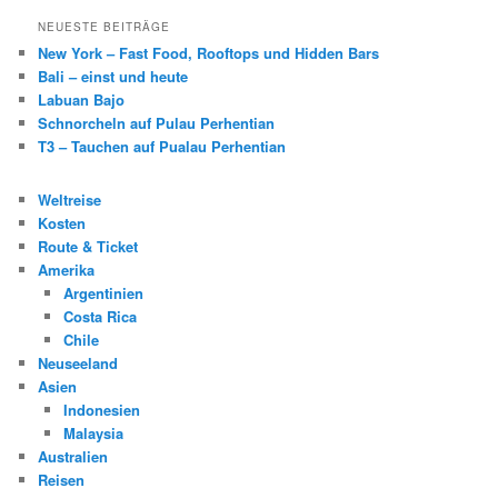
NEUESTE BEITRÄGE
New York – Fast Food, Rooftops und Hidden Bars
Bali – einst und heute
Labuan Bajo
Schnorcheln auf Pulau Perhentian
T3 – Tauchen auf Pualau Perhentian
Weltreise
Kosten
Route & Ticket
Amerika
Argentinien
Costa Rica
Chile
Neuseeland
Asien
Indonesien
Malaysia
Australien
Reisen