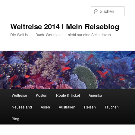
Zum
Zum
primären
sekundären
Such
Inhalt
Inhalt
springen
springen
Weltreise 2014 I Mein Reiseblog
Die Welt ist ein Buch. Wer nie reist, sieht nur eine Seite davon.
Hauptmenü
Weltreise
Kosten
Route & Ticket
Amerika
Neuseeland
Asien
Australien
Reisen
Tauchen
Blog