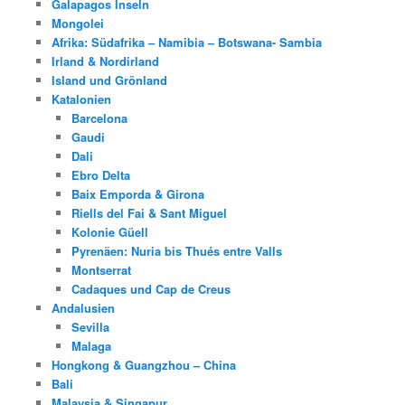
Galapagos Inseln
Mongolei
Afrika: Südafrika – Namibia – Botswana- Sambia
Irland & Nordirland
Island und Grönland
Katalonien
Barcelona
Gaudi
Dali
Ebro Delta
Baix Emporda & Girona
Riells del Fai & Sant Miguel
Kolonie Güell
Pyrenäen: Nuria bis Thués entre Valls
Montserrat
Cadaques und Cap de Creus
Andalusien
Sevilla
Malaga
Hongkong & Guangzhou – China
Bali
Malaysia & Singapur