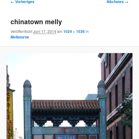
Bilder-
← Vorheriges
Nächstes →
Navigation
chinatown melly
Veröffentlicht
Juni 17, 2014
am
1024 × 1536
in
Melbourne