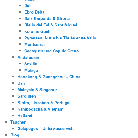
Dali
Ebro Delta
Baix Emporda & Girona
Riells del Fai & Sant Miguel
Kolonie Güell
Pyrenäen: Nuria bis Thués entre Valls
Montserrat
Cadaques und Cap de Creus
Andalusien
Sevilla
Malaga
Hongkong & Guangzhou – China
Bali
Malaysia & Singapur
Sardinien
Sintra, Lissabon & Portugal
Kambodscha & Vietnam
Holland
Tauchen
Galapagos – Unterwasserwelt
Blog