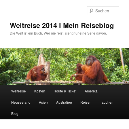
Zum
primären
Such
Inhalt
springen
Weltreise 2014 I Mein Reiseblog
Die Welt ist ein Buch. Wer nie reist, sieht nur eine Seite davon.
Hauptmenü
Weltreise
Kosten
Route & Ticket
Amerika
Neuseeland
Asien
Australien
Reisen
Tauchen
Blog