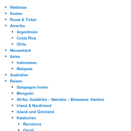
Weltreise
Kosten
Route & Ticket
Amerika
Argentinien
Costa Rica
Chile
Neuseeland
Asien
Indonesien
Malaysia
Australien
Reisen
Galapagos Inseln
Mongolei
Afrika: Südafrika – Namibia – Botswana- Sambia
Irland & Nordirland
Island und Grönland
Katalonien
Barcelona
Gaudi