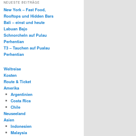
NEUESTE BEITRÄGE
New York – Fast Food,
Rooftops und Hidden Bars
Bali – einst und heute
Labuan Bajo
Schnorcheln auf Pulau
Perhentian
T3 – Tauchen auf Pualau
Perhentian
Weltreise
Kosten
Route & Ticket
Amerika
Argentinien
Costa Rica
Chile
Neuseeland
Asien
Indonesien
Malaysia