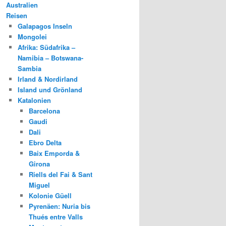
Australien
Reisen
Galapagos Inseln
Mongolei
Afrika: Südafrika –
Namibia – Botswana-
Sambia
Irland & Nordirland
Island und Grönland
Katalonien
Barcelona
Gaudi
Dali
Ebro Delta
Baix Emporda &
Girona
Riells del Fai & Sant
Miguel
Kolonie Güell
Pyrenäen: Nuria bis
Thués entre Valls