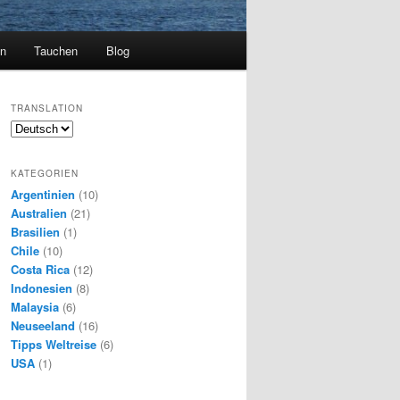
en
Tauchen
Blog
TRANSLATION
KATEGORIEN
Argentinien
(10)
Australien
(21)
Brasilien
(1)
Chile
(10)
Costa Rica
(12)
Indonesien
(8)
Malaysia
(6)
Neuseeland
(16)
Tipps Weltreise
(6)
USA
(1)