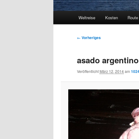
Hauptmenü
Weltreise
Kosten
Route
Bilder-
← Vorheriges
Navigation
asado argentino
Veröffentlicht
März 12, 2014
am
1024