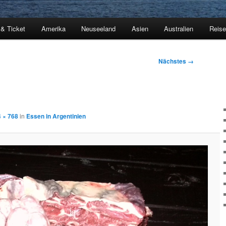
 & Ticket
Amerika
Neuseeland
Asien
Australien
Reis
Nächstes →
 × 768
in
Essen in Argentinien