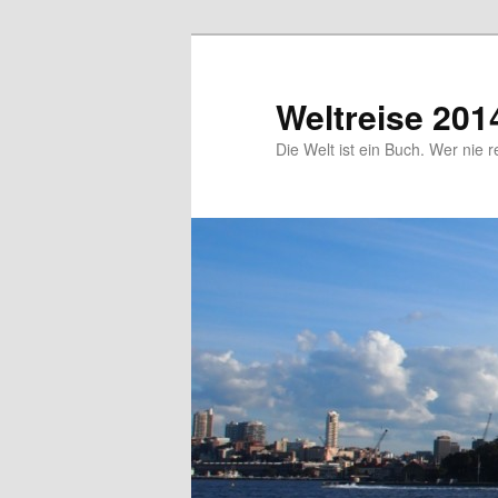
Zum
primären
Inhalt
Weltreise 201
springen
Die Welt ist ein Buch. Wer nie r