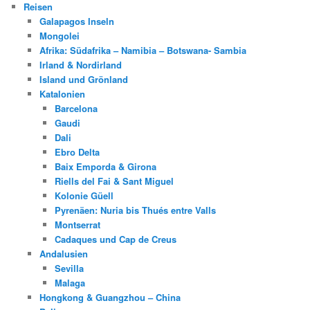
Reisen
Galapagos Inseln
Mongolei
Afrika: Südafrika – Namibia – Botswana- Sambia
Irland & Nordirland
Island und Grönland
Katalonien
Barcelona
Gaudi
Dali
Ebro Delta
Baix Emporda & Girona
Riells del Fai & Sant Miguel
Kolonie Güell
Pyrenäen: Nuria bis Thués entre Valls
Montserrat
Cadaques und Cap de Creus
Andalusien
Sevilla
Malaga
Hongkong & Guangzhou – China