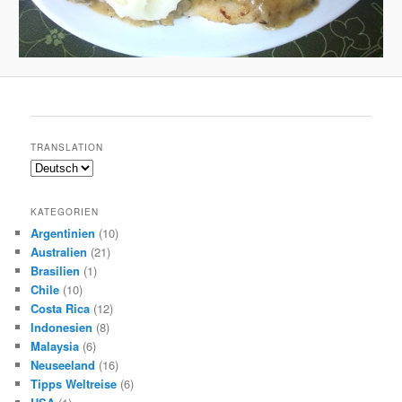
TRANSLATION
KATEGORIEN
Argentinien
(10)
Australien
(21)
Brasilien
(1)
Chile
(10)
Costa Rica
(12)
Indonesien
(8)
Malaysia
(6)
Neuseeland
(16)
Tipps Weltreise
(6)