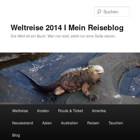
Zum
primären
Such
Inhalt
springen
Weltreise 2014 I Mein Reiseblog
Die Welt ist ein Buch. Wer nie reist, sieht nur eine Seite davon.
Hauptmenü
Weltreise
Kosten
Route & Ticket
Amerika
Neuseeland
Asien
Australien
Reisen
Tauchen
Blog