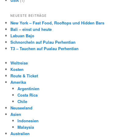
USA
(1)
NEUESTE BEITRÄGE
New York – Fast Food, Rooftops und Hidden Bars
Bali – einst und heute
Labuan Bajo
Schnorcheln auf Pulau Perhentian
T3 – Tauchen auf Pualau Perhentian
Weltreise
Kosten
Route & Ticket
Amerika
Argentinien
Costa Rica
Chile
Neuseeland
Asien
Indonesien
Malaysia
Australien