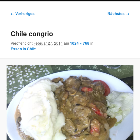
Bilder-
← Vorheriges
Nächstes →
Navigation
Chile congrio
Veröffentlicht
Februar 27, 2014
am
1024 × 768
in
Essen in Chile