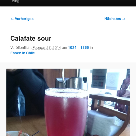
Blog
Bilder-
← Vorheriges
Nächstes →
Navigation
Calafate sour
Veröffentlicht
Februar 27, 2014
am
1024 × 1365
in
Essen in Chile