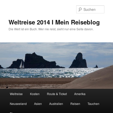
Zum
primären
Such
Inhalt
springen
Weltreise 2014 I Mein Reiseblog
Die Welt ist ein Buch. Wer nie reist, sieht nur eine Seite davon.
Hauptmenü
Weltreise
Kosten
Route & Ticket
Amerika
Neuseeland
Asien
Australien
Reisen
Tauchen