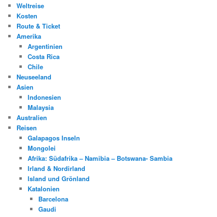
Weltreise
Kosten
Route & Ticket
Amerika
Argentinien
Costa Rica
Chile
Neuseeland
Asien
Indonesien
Malaysia
Australien
Reisen
Galapagos Inseln
Mongolei
Afrika: Südafrika – Namibia – Botswana- Sambia
Irland & Nordirland
Island und Grönland
Katalonien
Barcelona
Gaudi