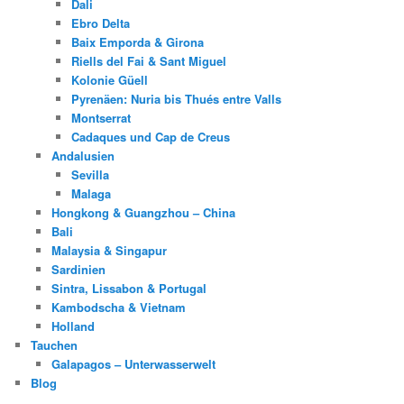
Dali
Ebro Delta
Baix Emporda & Girona
Riells del Fai & Sant Miguel
Kolonie Güell
Pyrenäen: Nuria bis Thués entre Valls
Montserrat
Cadaques und Cap de Creus
Andalusien
Sevilla
Malaga
Hongkong & Guangzhou – China
Bali
Malaysia & Singapur
Sardinien
Sintra, Lissabon & Portugal
Kambodscha & Vietnam
Holland
Tauchen
Galapagos – Unterwasserwelt
Blog