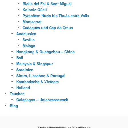
Riells del Fai & Sant Miguel
Kolonie Güell
Pyrenäen: Nuria bis Thués entre Valls
Montserrat
Cadaques und Cap de Creus
Andalusien
Sevilla
Malaga
Hongkong & Guangzhou – China
Bali
Malaysia & Singapur
Sardinien
Sintra, Lissabon & Portugal
Kambodscha & Vietnam
Holland
Tauchen
Galapagos – Unterwasserwelt
Blog
Stolz präsentiert von WordPress