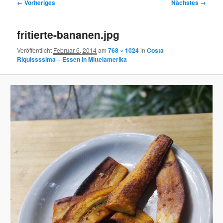
Bilder-
← Vorheriges
Nächstes →
Navigation
fritierte-bananen.jpg
Veröffentlicht
Februar 6, 2014
am
768 × 1024
in
Costa
Riquissssima – Essen in Mittelamerika