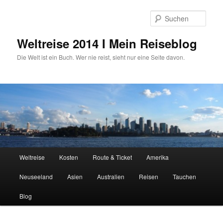
Zum
primären
Such
Inhalt
springen
Weltreise 2014 I Mein Reiseblog
Die Welt ist ein Buch. Wer nie reist, sieht nur eine Seite davon.
Hauptmenü
Weltreise
Kosten
Route & Ticket
Amerika
Neuseeland
Asien
Australien
Reisen
Tauchen
Blog