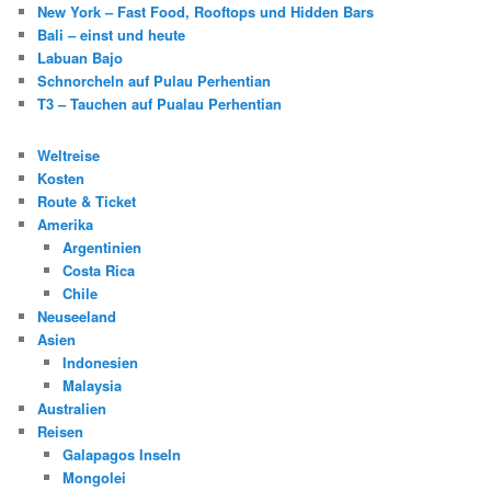
New York – Fast Food, Rooftops und Hidden Bars
Bali – einst und heute
Labuan Bajo
Schnorcheln auf Pulau Perhentian
T3 – Tauchen auf Pualau Perhentian
Weltreise
Kosten
Route & Ticket
Amerika
Argentinien
Costa Rica
Chile
Neuseeland
Asien
Indonesien
Malaysia
Australien
Reisen
Galapagos Inseln
Mongolei