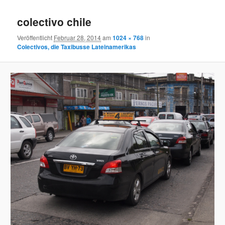
Bilder-
Navigation
colectivo chile
Veröffentlicht
Februar 28, 2014
am
1024 × 768
in
Colectivos, die Taxibusse Lateinamerikas