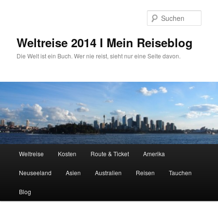
Zum
primären
Such
Inhalt
springen
Weltreise 2014 I Mein Reiseblog
Die Welt ist ein Buch. Wer nie reist, sieht nur eine Seite davon.
Hauptmenü
Weltreise
Kosten
Route & Ticket
Amerika
Neuseeland
Asien
Australien
Reisen
Tauchen
Blog