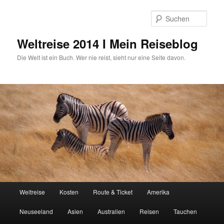
Zum
primären
Such
Inhalt
springen
Weltreise 2014 I Mein Reiseblog
Die Welt ist ein Buch. Wer nie reist, sieht nur eine Seite davon.
Hauptmenü
Weltreise
Kosten
Route & Ticket
Amerika
Neuseeland
Asien
Australien
Reisen
Tauchen