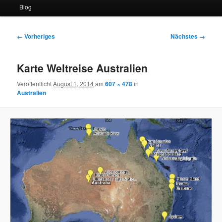
Blog
Bilder-
← Vorheriges
Nächstes →
Navigation
Karte Weltreise Australien
Veröffentlicht
August 1, 2014
am
607 × 478
in
Australien