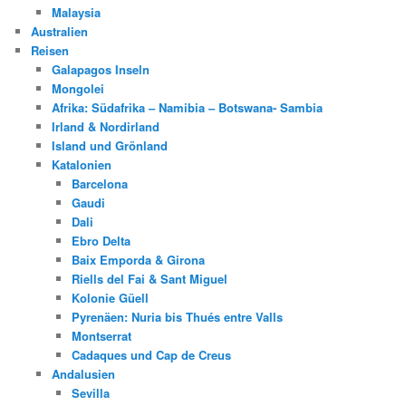
Malaysia
Australien
Reisen
Galapagos Inseln
Mongolei
Afrika: Südafrika – Namibia – Botswana- Sambia
Irland & Nordirland
Island und Grönland
Katalonien
Barcelona
Gaudi
Dali
Ebro Delta
Baix Emporda & Girona
Riells del Fai & Sant Miguel
Kolonie Güell
Pyrenäen: Nuria bis Thués entre Valls
Montserrat
Cadaques und Cap de Creus
Andalusien
Sevilla