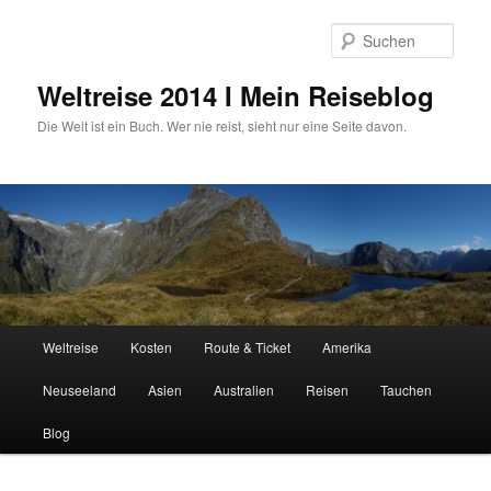
Zum
primären
Such
Inhalt
springen
Weltreise 2014 I Mein Reiseblog
Die Welt ist ein Buch. Wer nie reist, sieht nur eine Seite davon.
Hauptmenü
Weltreise
Kosten
Route & Ticket
Amerika
Neuseeland
Asien
Australien
Reisen
Tauchen
Blog