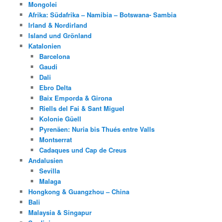
Mongolei
Afrika: Südafrika – Namibia – Botswana- Sambia
Irland & Nordirland
Island und Grönland
Katalonien
Barcelona
Gaudi
Dali
Ebro Delta
Baix Emporda & Girona
Riells del Fai & Sant Miguel
Kolonie Güell
Pyrenäen: Nuria bis Thués entre Valls
Montserrat
Cadaques und Cap de Creus
Andalusien
Sevilla
Malaga
Hongkong & Guangzhou – China
Bali
Malaysia & Singapur