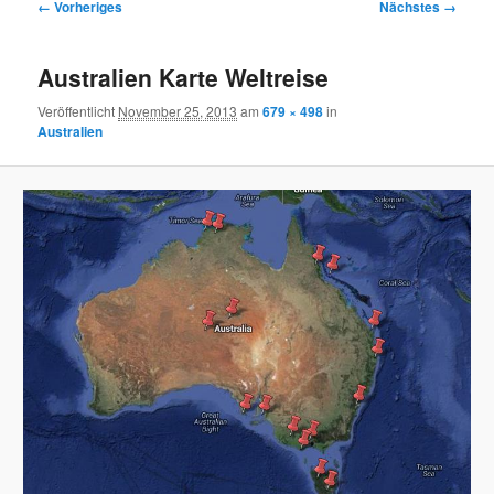
Bilder-
← Vorheriges
Nächstes →
Navigation
Australien Karte Weltreise
Veröffentlicht
November 25, 2013
am
679 × 498
in
Australien