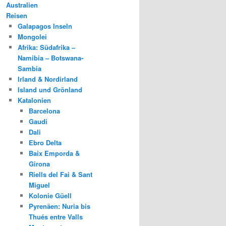
Australien
Reisen
Galapagos Inseln
Mongolei
Afrika: Südafrika –
Namibia – Botswana-
Sambia
Irland & Nordirland
Island und Grönland
Katalonien
Barcelona
Gaudi
Dali
Ebro Delta
Baix Emporda &
Girona
Riells del Fai & Sant
Miguel
Kolonie Güell
Pyrenäen: Nuria bis
Thués entre Valls