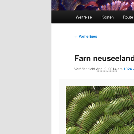
Hauptmenü
Weltreise
Kosten
Route
Bilder-
← Vorheriges
Navigation
Farn neuseelan
Veröffentlicht
April 2, 2014
am
1024 