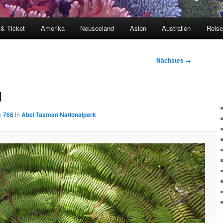
 & Ticket
Amerika
Neuseeland
Asien
Australien
Reis
Nächstes →
d
× 768
in
Abel Tasman Nationalpark