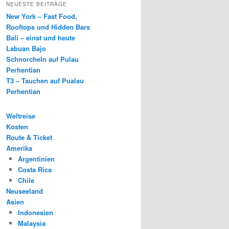
NEUESTE BEITRÄGE
New York – Fast Food,
Rooftops und Hidden Bars
Bali – einst und heute
Labuan Bajo
Schnorcheln auf Pulau
Perhentian
T3 – Tauchen auf Pualau
Perhentian
Weltreise
Kosten
Route & Ticket
Amerika
Argentinien
Costa Rica
Chile
Neuseeland
Asien
Indonesien
Malaysia