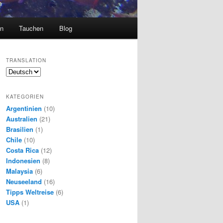
en
Tauchen
Blog
TRANSLATION
KATEGORIEN
Argentinien
(10)
Australien
(21)
Brasilien
(1)
Chile
(10)
Costa Rica
(12)
Indonesien
(8)
Malaysia
(6)
Neuseeland
(16)
Tipps Weltreise
(6)
USA
(1)