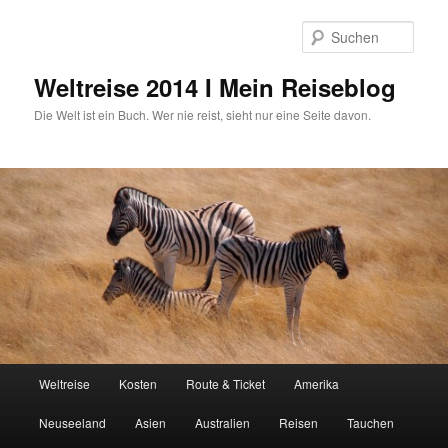
Zum
primären
Such
Inhalt
springen
Weltreise 2014 I Mein Reiseblog
Die Welt ist ein Buch. Wer nie reist, sieht nur eine Seite davon.
Hauptmenü
Weltreise
Kosten
Route & Ticket
Amerika
Neuseeland
Asien
Australien
Reisen
Tauchen