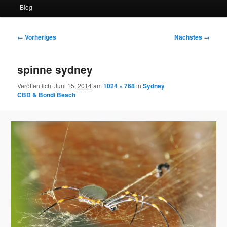
Blog
Bilder-
← Vorheriges
Nächstes →
Navigation
spinne sydney
Veröffentlicht
Juni 15, 2014
am
1024 × 768
in
Sydney
CBD & Bondi Beach