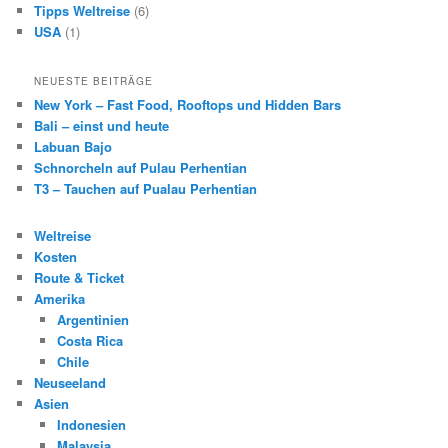
Tipps Weltreise
(6)
USA
(1)
NEUESTE BEITRÄGE
New York – Fast Food, Rooftops und Hidden Bars
Bali – einst und heute
Labuan Bajo
Schnorcheln auf Pulau Perhentian
T3 – Tauchen auf Pualau Perhentian
Weltreise
Kosten
Route & Ticket
Amerika
Argentinien
Costa Rica
Chile
Neuseeland
Asien
Indonesien
Malaysia