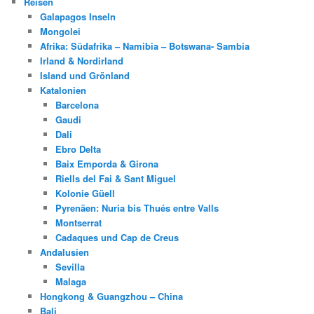
Reisen
Galapagos Inseln
Mongolei
Afrika: Südafrika – Namibia – Botswana- Sambia
Irland & Nordirland
Island und Grönland
Katalonien
Barcelona
Gaudi
Dali
Ebro Delta
Baix Emporda & Girona
Riells del Fai & Sant Miguel
Kolonie Güell
Pyrenäen: Nuria bis Thués entre Valls
Montserrat
Cadaques und Cap de Creus
Andalusien
Sevilla
Malaga
Hongkong & Guangzhou – China
Bali