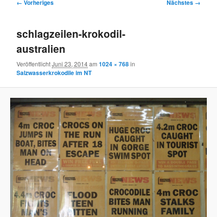
Bilder-
← Vorheriges
Nächstes →
Navigation
schlagzeilen-krokodil-
australien
Veröffentlicht
Juni 23, 2014
am
1024 × 768
in
Salzwasserkrokodile im NT