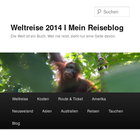
Zum
primären
Such
Inhalt
springen
Weltreise 2014 I Mein Reiseblog
Die Welt ist ein Buch. Wer nie reist, sieht nur eine Seite davon.
Hauptmenü
Weltreise
Kosten
Route & Ticket
Amerika
Neuseeland
Asien
Australien
Reisen
Tauchen
Blog