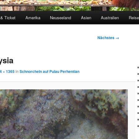
 & Ticket
Amerika
Neuseeland
Asien
Australien
Reis
Nächstes →
ysia
4 × 1365
in
Schnorcheln auf Pulau Perhentian