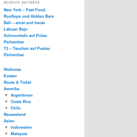
NEUESTE BEITRÄGE
New York – Fast Food,
Rooftops und Hidden Bars
Bali – einst und heute
Labuan Bajo
Schnorcheln auf Pulau
Perhentian
T3 – Tauchen auf Pualau
Perhentian
Weltreise
Kosten
Route & Ticket
Amerika
Argentinien
Costa Rica
Chile
Neuseeland
Asien
Indonesien
Malaysia