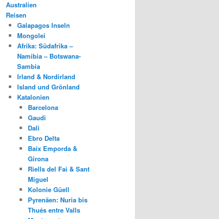
Australien
Reisen
Galapagos Inseln
Mongolei
Afrika: Südafrika –
Namibia – Botswana-
Sambia
Irland & Nordirland
Island und Grönland
Katalonien
Barcelona
Gaudi
Dali
Ebro Delta
Baix Emporda &
Girona
Riells del Fai & Sant
Miguel
Kolonie Güell
Pyrenäen: Nuria bis
Thués entre Valls