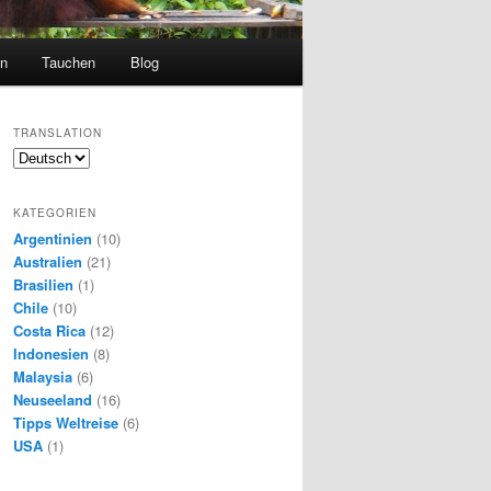
en
Tauchen
Blog
TRANSLATION
KATEGORIEN
Argentinien
(10)
Australien
(21)
Brasilien
(1)
Chile
(10)
Costa Rica
(12)
Indonesien
(8)
Malaysia
(6)
Neuseeland
(16)
Tipps Weltreise
(6)
USA
(1)