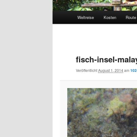
Hauptmenü
Weltreise
Kosten
Route
Bilder-
Navigation
fisch-insel-mala
Veröffentlicht
August 1, 2014
am
102