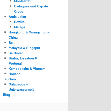
Montserrat
Cadaques und Cap de
Creus
Andalusien
Sevilla
Malaga
Hongkong & Guangzhou –
China
Bali
Malaysia & Singapur
Sardinien
Sintra, Lissabon &
Portugal
Kambodscha & Vietnam
Holland
Tauchen
Galapagos –
Unterwasserwelt
Blog