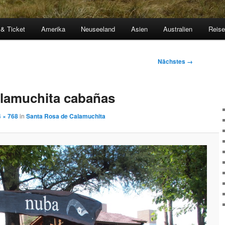
 & Ticket
Amerika
Neuseeland
Asien
Australien
Reis
Nächstes →
alamuchita cabañas
 × 768
in
Santa Rosa de Calamuchita