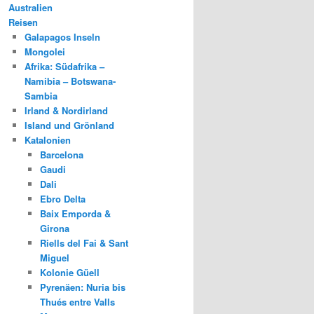
Australien
Reisen
Galapagos Inseln
Mongolei
Afrika: Südafrika –
Namibia – Botswana-
Sambia
Irland & Nordirland
Island und Grönland
Katalonien
Barcelona
Gaudi
Dali
Ebro Delta
Baix Emporda &
Girona
Riells del Fai & Sant
Miguel
Kolonie Güell
Pyrenäen: Nuria bis
Thués entre Valls