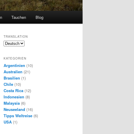
en
Tauchen
Blog
TRANSLATION
KATEGORIEN
Argentinien
(10)
Australien
(21)
Brasilien
(1)
Chile
(10)
Costa Rica
(12)
Indonesien
(8)
Malaysia
(6)
Neuseeland
(16)
Tipps Weltreise
(6)
USA
(1)