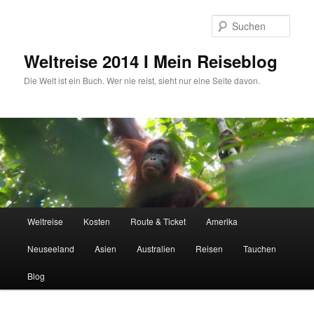
Zum
primären
Such
Inhalt
springen
Weltreise 2014 I Mein Reiseblog
Die Welt ist ein Buch. Wer nie reist, sieht nur eine Seite davon.
Hauptmenü
Weltreise
Kosten
Route & Ticket
Amerika
Neuseeland
Asien
Australien
Reisen
Tauchen
Blog