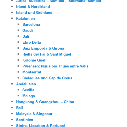
Afrika: Südafrika – Namibia – Botswana- Sambia
Irland & Nordirland
Island und Grönland
Katalonien
Barcelona
Gaudi
Dali
Ebro Delta
Baix Emporda & Girona
Riells del Fai & Sant Miguel
Kolonie Güell
Pyrenäen: Nuria bis Thués entre Valls
Montserrat
Cadaques und Cap de Creus
Andalusien
Sevilla
Malaga
Hongkong & Guangzhou – China
Bali
Malaysia & Singapur
Sardinien
Sintra, Lissabon & Portugal