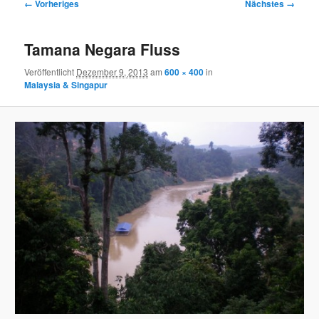
Bilder-
← Vorheriges
Nächstes →
Navigation
Tamana Negara Fluss
Veröffentlicht
Dezember 9, 2013
am
600 × 400
in
Malaysia & Singapur