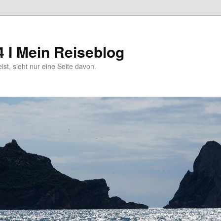
4 I Mein Reiseblog
eist, sieht nur eine Seite davon.