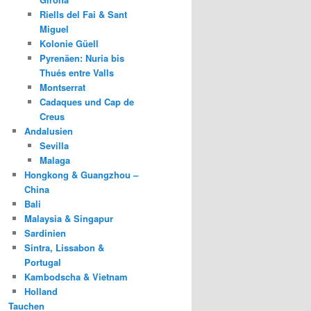
Riells del Fai & Sant
Miguel
Kolonie Güell
Pyrenäen: Nuria bis
Thués entre Valls
Montserrat
Cadaques und Cap de
Creus
Andalusien
Sevilla
Malaga
Hongkong & Guangzhou –
China
Bali
Malaysia & Singapur
Sardinien
Sintra, Lissabon &
Portugal
Kambodscha & Vietnam
Holland
Tauchen