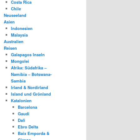
Costa Rica
Chile
Neuseeland
Asien
Indonesien
Malaysia
Australien
Reisen
Galapagos Inseln
Mongolei
Afrika: Südafrika –
Namibia – Botswana-
Sambia
Irland & Nordirland
Island und Grönland
Katalonien
Barcelona
Gaudi
Dali
Ebro Delta
Baix Emporda &
Girona