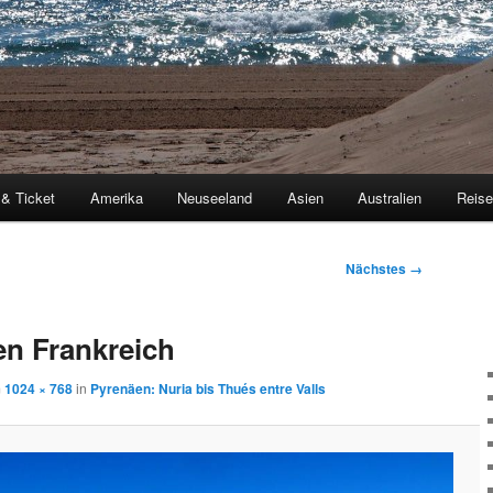
 & Ticket
Amerika
Neuseeland
Asien
Australien
Reis
Nächstes →
n Frankreich
m
1024 × 768
in
Pyrenäen: Nuria bis Thués entre Valls