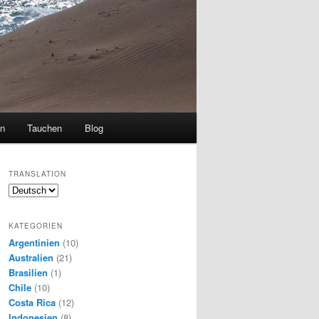
en
Tauchen
Blog
TRANSLATION
KATEGORIEN
Argentinien
(10)
Australien
(21)
Brasilien
(1)
Chile
(10)
Costa Rica
(12)
Indonesien
(8)