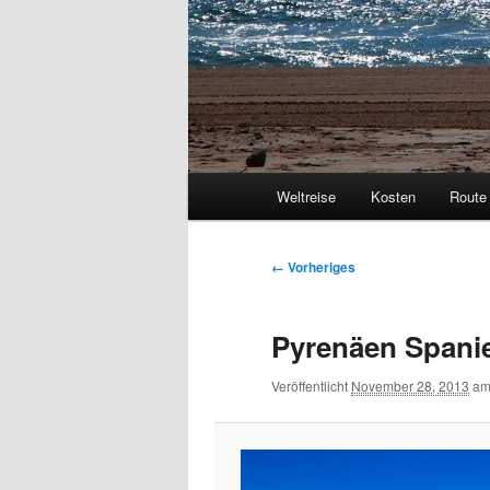
Hauptmenü
Weltreise
Kosten
Route
Bilder-
← Vorheriges
Navigation
Pyrenäen Spanie
Veröffentlicht
November 28, 2013
a