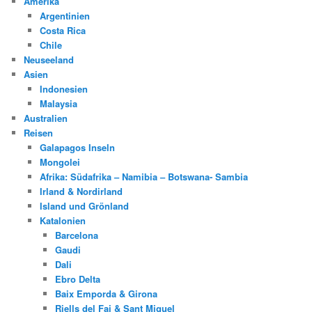
Amerika
Argentinien
Costa Rica
Chile
Neuseeland
Asien
Indonesien
Malaysia
Australien
Reisen
Galapagos Inseln
Mongolei
Afrika: Südafrika – Namibia – Botswana- Sambia
Irland & Nordirland
Island und Grönland
Katalonien
Barcelona
Gaudi
Dali
Ebro Delta
Baix Emporda & Girona
Riells del Fai & Sant Miguel