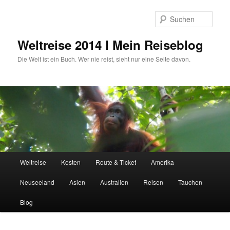
Zum
primären
Such
Inhalt
springen
Weltreise 2014 I Mein Reiseblog
Die Welt ist ein Buch. Wer nie reist, sieht nur eine Seite davon.
Hauptmenü
Weltreise
Kosten
Route & Ticket
Amerika
Neuseeland
Asien
Australien
Reisen
Tauchen
Blog