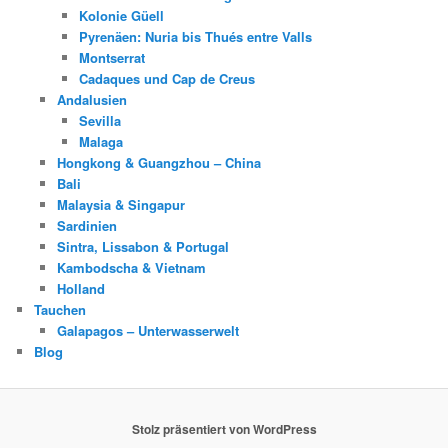
Kolonie Güell
Pyrenäen: Nuria bis Thués entre Valls
Montserrat
Cadaques und Cap de Creus
Andalusien
Sevilla
Malaga
Hongkong & Guangzhou – China
Bali
Malaysia & Singapur
Sardinien
Sintra, Lissabon & Portugal
Kambodscha & Vietnam
Holland
Tauchen
Galapagos – Unterwasserwelt
Blog
Stolz präsentiert von WordPress