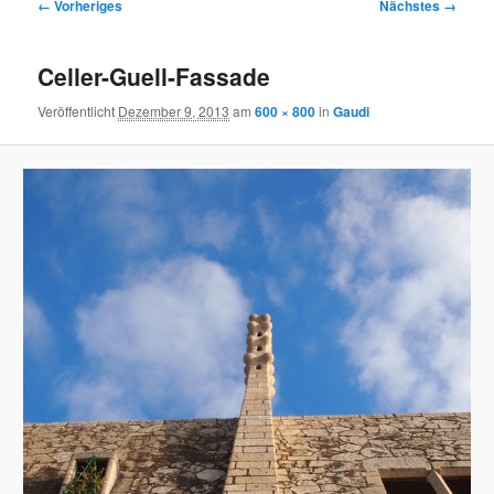
Bilder-
← Vorheriges
Nächstes →
Navigation
Celler-Guell-Fassade
Veröffentlicht
Dezember 9, 2013
am
600 × 800
in
Gaudi