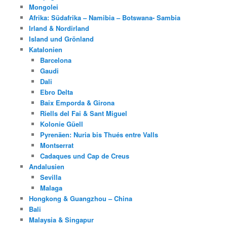
Mongolei
Afrika: Südafrika – Namibia – Botswana- Sambia
Irland & Nordirland
Island und Grönland
Katalonien
Barcelona
Gaudi
Dali
Ebro Delta
Baix Emporda & Girona
Riells del Fai & Sant Miguel
Kolonie Güell
Pyrenäen: Nuria bis Thués entre Valls
Montserrat
Cadaques und Cap de Creus
Andalusien
Sevilla
Malaga
Hongkong & Guangzhou – China
Bali
Malaysia & Singapur