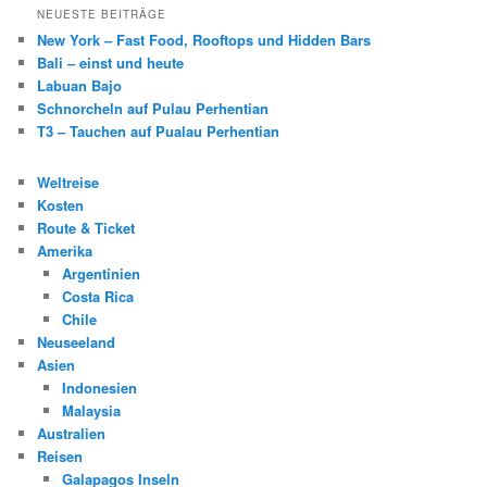
NEUESTE BEITRÄGE
New York – Fast Food, Rooftops und Hidden Bars
Bali – einst und heute
Labuan Bajo
Schnorcheln auf Pulau Perhentian
T3 – Tauchen auf Pualau Perhentian
Weltreise
Kosten
Route & Ticket
Amerika
Argentinien
Costa Rica
Chile
Neuseeland
Asien
Indonesien
Malaysia
Australien
Reisen
Galapagos Inseln