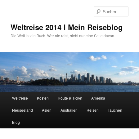
Zum
primären
Such
Inhalt
springen
Weltreise 2014 I Mein Reiseblog
Die Welt ist ein Buch. Wer nie reist, sieht nur eine Seite davon.
Hauptmenü
Weltreise
Kosten
Route & Ticket
Amerika
Neuseeland
Asien
Australien
Reisen
Tauchen
Blog