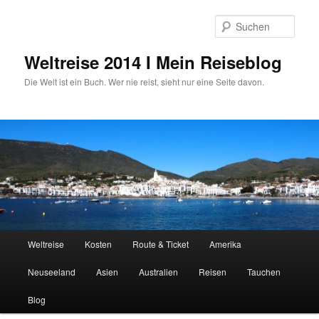
Zum
primären
Such
Inhalt
springen
Weltreise 2014 I Mein Reiseblog
Die Welt ist ein Buch. Wer nie reist, sieht nur eine Seite davon.
Hauptmenü
Weltreise
Kosten
Route & Ticket
Amerika
Neuseeland
Asien
Australien
Reisen
Tauchen
Blog