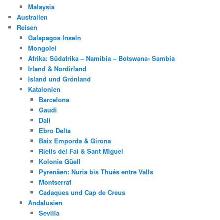
Malaysia
Australien
Reisen
Galapagos Inseln
Mongolei
Afrika: Südafrika – Namibia – Botswana- Sambia
Irland & Nordirland
Island und Grönland
Katalonien
Barcelona
Gaudi
Dali
Ebro Delta
Baix Emporda & Girona
Riells del Fai & Sant Miguel
Kolonie Güell
Pyrenäen: Nuria bis Thués entre Valls
Montserrat
Cadaques und Cap de Creus
Andalusien
Sevilla