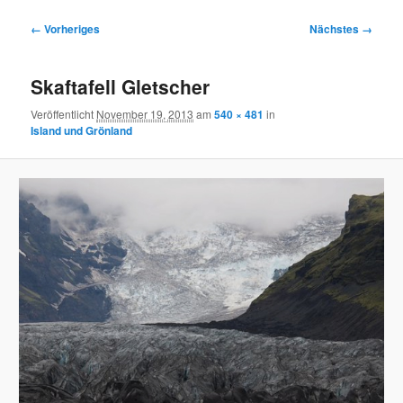
Bilder-
← Vorheriges
Nächstes →
Navigation
Skaftafell Gletscher
Veröffentlicht
November 19, 2013
am
540 × 481
in
Island und Grönland