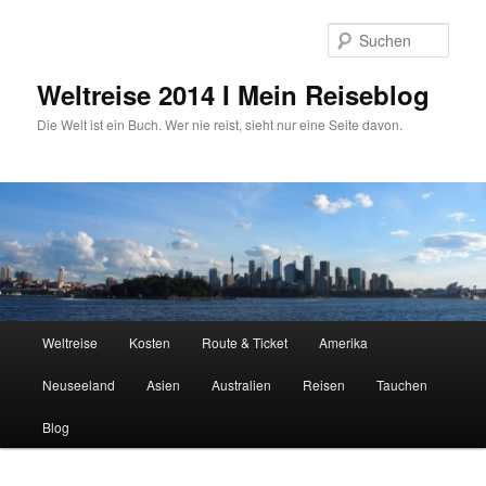
Zum
primären
Such
Inhalt
springen
Weltreise 2014 I Mein Reiseblog
Die Welt ist ein Buch. Wer nie reist, sieht nur eine Seite davon.
Hauptmenü
Weltreise
Kosten
Route & Ticket
Amerika
Neuseeland
Asien
Australien
Reisen
Tauchen
Blog