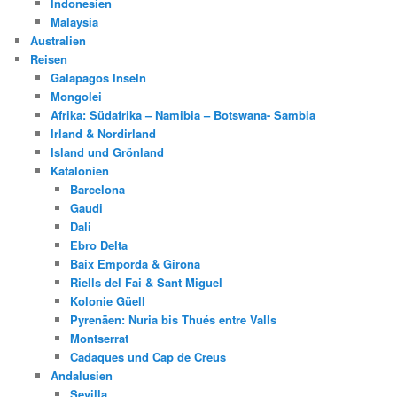
Indonesien
Malaysia
Australien
Reisen
Galapagos Inseln
Mongolei
Afrika: Südafrika – Namibia – Botswana- Sambia
Irland & Nordirland
Island und Grönland
Katalonien
Barcelona
Gaudi
Dali
Ebro Delta
Baix Emporda & Girona
Riells del Fai & Sant Miguel
Kolonie Güell
Pyrenäen: Nuria bis Thués entre Valls
Montserrat
Cadaques und Cap de Creus
Andalusien
Sevilla