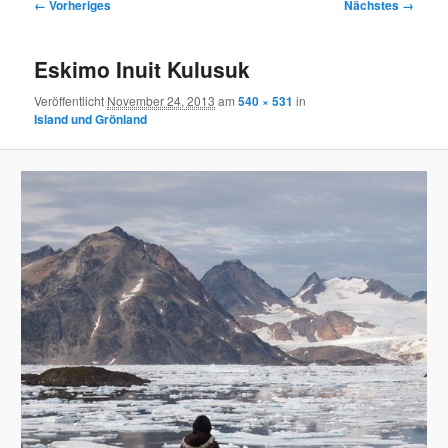
Bilder-
← Vorheriges
Nächstes →
Navigation
Eskimo Inuit Kulusuk
Veröffentlicht
November 24, 2013
am
540 × 531
in
Island und Grönland