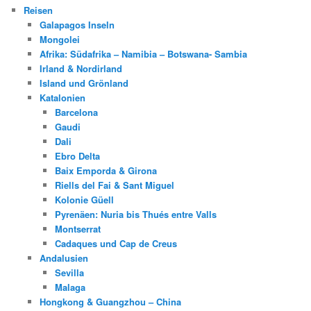
Reisen
Galapagos Inseln
Mongolei
Afrika: Südafrika – Namibia – Botswana- Sambia
Irland & Nordirland
Island und Grönland
Katalonien
Barcelona
Gaudi
Dali
Ebro Delta
Baix Emporda & Girona
Riells del Fai & Sant Miguel
Kolonie Güell
Pyrenäen: Nuria bis Thués entre Valls
Montserrat
Cadaques und Cap de Creus
Andalusien
Sevilla
Malaga
Hongkong & Guangzhou – China