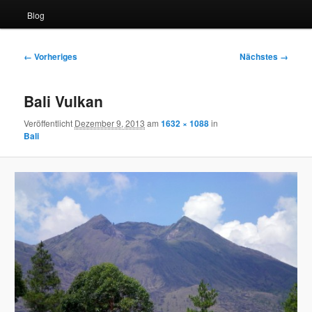
Blog
Bilder-
← Vorheriges
Nächstes →
Navigation
Bali Vulkan
Veröffentlicht
Dezember 9, 2013
am
1632 × 1088
in
Bali