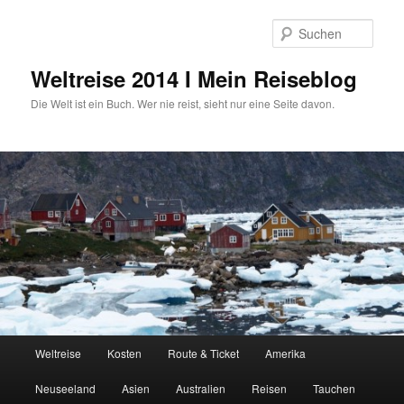
Zum
primären
Such
Inhalt
springen
Weltreise 2014 I Mein Reiseblog
Die Welt ist ein Buch. Wer nie reist, sieht nur eine Seite davon.
Hauptmenü
Weltreise
Kosten
Route & Ticket
Amerika
Neuseeland
Asien
Australien
Reisen
Tauchen