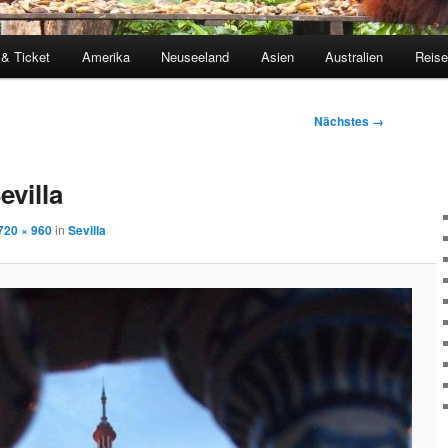
 & Ticket
Amerika
Neuseeland
Asien
Australien
Reis
Nächstes →
evilla
720 × 960
in
Sevilla