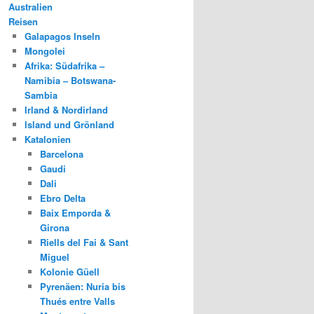
Australien
Reisen
Galapagos Inseln
Mongolei
Afrika: Südafrika –
Namibia – Botswana-
Sambia
Irland & Nordirland
Island und Grönland
Katalonien
Barcelona
Gaudi
Dali
Ebro Delta
Baix Emporda &
Girona
Riells del Fai & Sant
Miguel
Kolonie Güell
Pyrenäen: Nuria bis
Thués entre Valls