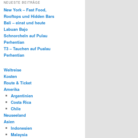
NEUESTE BEITRÄGE
New York – Fast Food,
Rooftops und Hidden Bars
Bali – einst und heute
Labuan Bajo
Schnorcheln auf Pulau
Perhentian
T3 – Tauchen auf Pualau
Perhentian
Weltreise
Kosten
Route & Ticket
Amerika
Argentinien
Costa Rica
Chile
Neuseeland
Asien
Indonesien
Malaysia