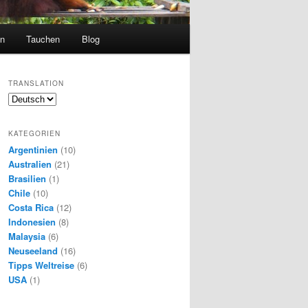
en
Tauchen
Blog
TRANSLATION
KATEGORIEN
Argentinien
(10)
Australien
(21)
Brasilien
(1)
Chile
(10)
Costa Rica
(12)
Indonesien
(8)
Malaysia
(6)
Neuseeland
(16)
Tipps Weltreise
(6)
USA
(1)