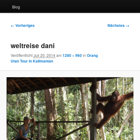
Blog
Bilder-
← Vorheriges
Nächstes →
Navigation
weltreise dani
Veröffentlicht
Juli 20, 2014
am
1280 × 960
in
Orang
Utan Tour in Kalimantan