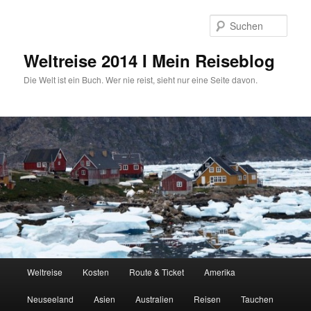
Zum
primären
Such
Inhalt
springen
Weltreise 2014 I Mein Reiseblog
Die Welt ist ein Buch. Wer nie reist, sieht nur eine Seite davon.
Hauptmenü
Weltreise
Kosten
Route & Ticket
Amerika
Neuseeland
Asien
Australien
Reisen
Tauchen