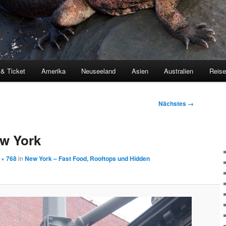
 & Ticket
Amerika
Neuseeland
Asien
Australien
Reis
Nächstes →
ew York
 × 768
in
New York – Fast Food, Rooftops und Hidden