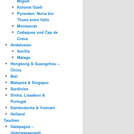
Miguel
Kolonie Güell
Pyrenäen: Nuria bis
Thués entre Valls
Montserrat
Cadaques und Cap de
Creus
Andalusien
Sevilla
Malaga
Hongkong & Guangzhou –
China
Bali
Malaysia & Singapur
Sardinien
Sintra, Lissabon &
Portugal
Kambodscha & Vietnam
Holland
Tauchen
Galapagos –
Unterwasserwelt