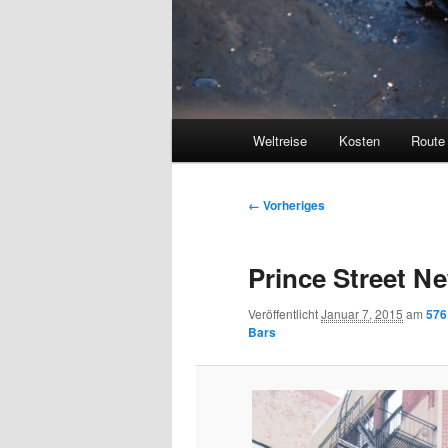
Hauptmenü
Weltreise
Kosten
Route
Bilder-
← Vorheriges
Navigation
Prince Street N
Veröffentlicht
Januar 7, 2015
am
576
Bars