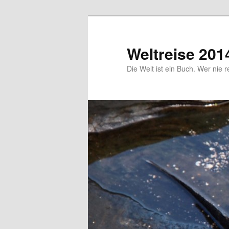
Zum
primären
Inhalt
Weltreise 201
springen
Die Welt ist ein Buch. Wer nie r