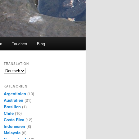
en
Tauchen
Blog
TRANSLATION
KATEGORIEN
Argentinien
(10)
Australien
(21)
Brasilien
(1)
Chile
(10)
Costa Rica
(12)
Indonesien
(8)
Malaysia
(6)