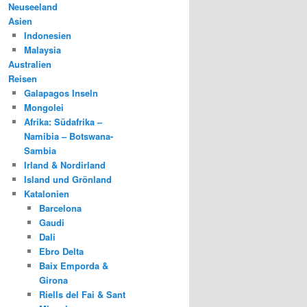
Neuseeland
Asien
Indonesien
Malaysia
Australien
Reisen
Galapagos Inseln
Mongolei
Afrika: Südafrika –
Namibia – Botswana-
Sambia
Irland & Nordirland
Island und Grönland
Katalonien
Barcelona
Gaudi
Dali
Ebro Delta
Baix Emporda &
Girona
Riells del Fai & Sant