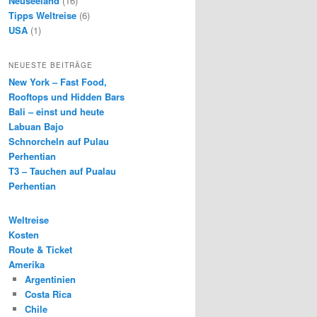
Neuseeland
(16)
Tipps Weltreise
(6)
USA
(1)
NEUESTE BEITRÄGE
New York – Fast Food,
Rooftops und Hidden Bars
Bali – einst und heute
Labuan Bajo
Schnorcheln auf Pulau
Perhentian
T3 – Tauchen auf Pualau
Perhentian
Weltreise
Kosten
Route & Ticket
Amerika
Argentinien
Costa Rica
Chile