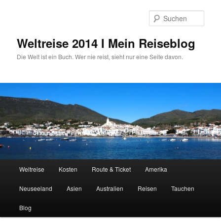
Zum
primären
Such
Inhalt
springen
Weltreise 2014 I Mein Reiseblog
Die Welt ist ein Buch. Wer nie reist, sieht nur eine Seite davon.
Hauptmenü
Weltreise
Kosten
Route & Ticket
Amerika
Neuseeland
Asien
Australien
Reisen
Tauchen
Blog