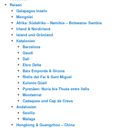
Reisen
Galapagos Inseln
Mongolei
Afrika: Südafrika – Namibia – Botswana- Sambia
Irland & Nordirland
Island und Grönland
Katalonien
Barcelona
Gaudi
Dali
Ebro Delta
Baix Emporda & Girona
Riells del Fai & Sant Miguel
Kolonie Güell
Pyrenäen: Nuria bis Thués entre Valls
Montserrat
Cadaques und Cap de Creus
Andalusien
Sevilla
Malaga
Hongkong & Guangzhou – China