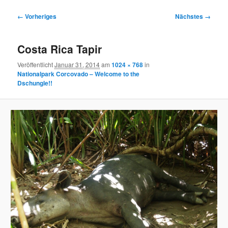
Bilder-
← Vorheriges
Nächstes →
Navigation
Costa Rica Tapir
Veröffentlicht
Januar 31, 2014
am
1024 × 768
in
Nationalpark Corcovado – Welcome to the
Dschungle!!