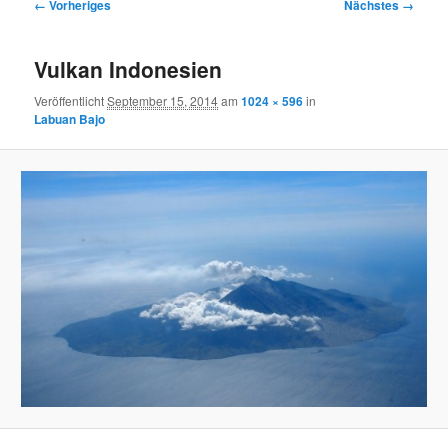
Bilder-
← Vorheriges
Nächstes →
Navigation
Vulkan Indonesien
Veröffentlicht
September 15, 2014
am
1024 × 596
in
Labuan Bajo