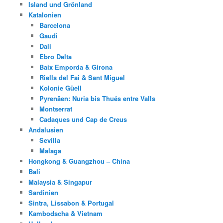
Island und Grönland
Katalonien
Barcelona
Gaudi
Dali
Ebro Delta
Baix Emporda & Girona
Riells del Fai & Sant Miguel
Kolonie Güell
Pyrenäen: Nuria bis Thués entre Valls
Montserrat
Cadaques und Cap de Creus
Andalusien
Sevilla
Malaga
Hongkong & Guangzhou – China
Bali
Malaysia & Singapur
Sardinien
Sintra, Lissabon & Portugal
Kambodscha & Vietnam