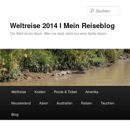
Zum
primären
Such
Inhalt
springen
Weltreise 2014 I Mein Reiseblog
Die Welt ist ein Buch. Wer nie reist, sieht nur eine Seite davon.
Hauptmenü
Weltreise
Kosten
Route & Ticket
Amerika
Neuseeland
Asien
Australien
Reisen
Tauchen
Blog