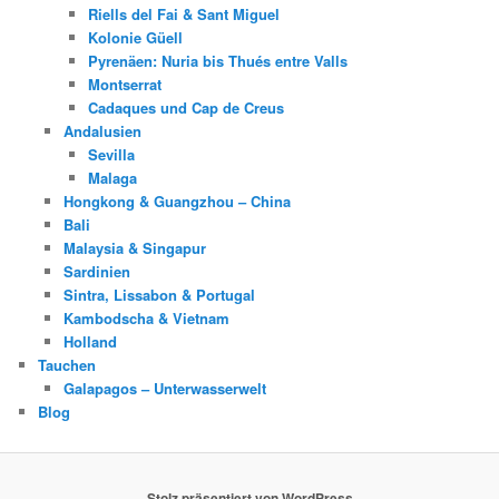
Riells del Fai & Sant Miguel
Kolonie Güell
Pyrenäen: Nuria bis Thués entre Valls
Montserrat
Cadaques und Cap de Creus
Andalusien
Sevilla
Malaga
Hongkong & Guangzhou – China
Bali
Malaysia & Singapur
Sardinien
Sintra, Lissabon & Portugal
Kambodscha & Vietnam
Holland
Tauchen
Galapagos – Unterwasserwelt
Blog
Stolz präsentiert von WordPress