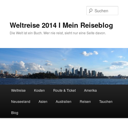
Zum
primären
Such
Inhalt
springen
Weltreise 2014 I Mein Reiseblog
Die Welt ist ein Buch. Wer nie reist, sieht nur eine Seite davon.
Hauptmenü
Weltreise
Kosten
Route & Ticket
Amerika
Neuseeland
Asien
Australien
Reisen
Tauchen
Blog