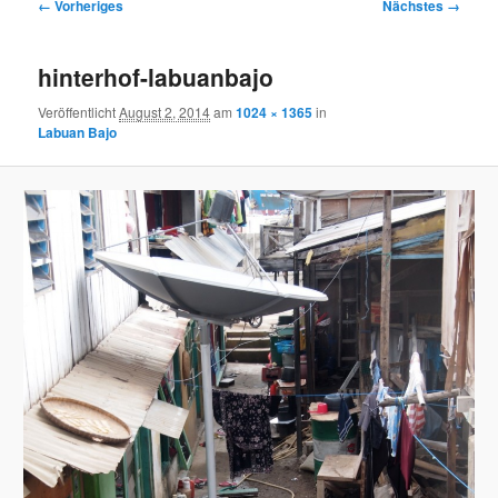
Bilder-
← Vorheriges
Nächstes →
Navigation
hinterhof-labuanbajo
Veröffentlicht
August 2, 2014
am
1024 × 1365
in
Labuan Bajo