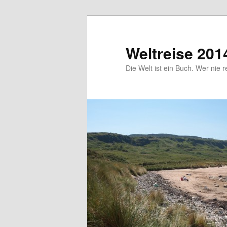
Zum
primären
Inhalt
Weltreise 201
springen
Die Welt ist ein Buch. Wer nie r