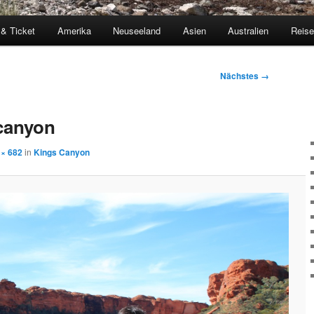
 & Ticket
Amerika
Neuseeland
Asien
Australien
Reis
Nächstes →
canyon
 × 682
in
Kings Canyon