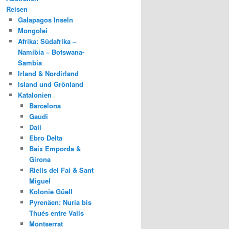
Reisen
Galapagos Inseln
Mongolei
Afrika: Südafrika –
Namibia – Botswana-
Sambia
Irland & Nordirland
Island und Grönland
Katalonien
Barcelona
Gaudi
Dali
Ebro Delta
Baix Emporda &
Girona
Riells del Fai & Sant
Miguel
Kolonie Güell
Pyrenäen: Nuria bis
Thués entre Valls
Montserrat