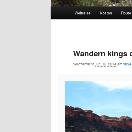
Hauptmenü
Weltreise
Kosten
Route
Bilder-
Navigation
Wandern kings 
Veröffentlicht
Juni 18, 2014
am
1024