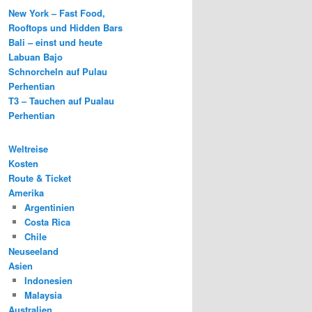
New York – Fast Food,
Rooftops und Hidden Bars
Bali – einst und heute
Labuan Bajo
Schnorcheln auf Pulau
Perhentian
T3 – Tauchen auf Pualau
Perhentian
Weltreise
Kosten
Route & Ticket
Amerika
Argentinien
Costa Rica
Chile
Neuseeland
Asien
Indonesien
Malaysia
Australien