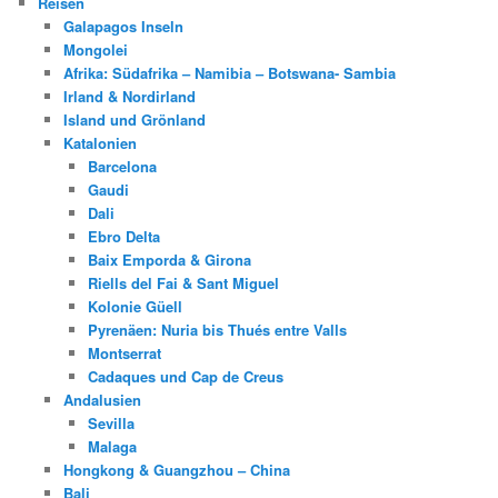
Reisen
Galapagos Inseln
Mongolei
Afrika: Südafrika – Namibia – Botswana- Sambia
Irland & Nordirland
Island und Grönland
Katalonien
Barcelona
Gaudi
Dali
Ebro Delta
Baix Emporda & Girona
Riells del Fai & Sant Miguel
Kolonie Güell
Pyrenäen: Nuria bis Thués entre Valls
Montserrat
Cadaques und Cap de Creus
Andalusien
Sevilla
Malaga
Hongkong & Guangzhou – China
Bali