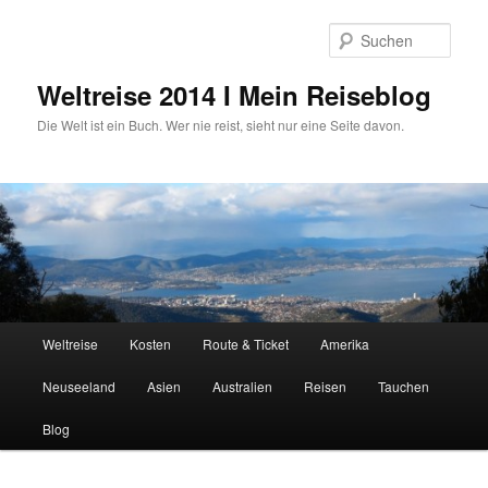
Zum
primären
Such
Inhalt
springen
Weltreise 2014 I Mein Reiseblog
Die Welt ist ein Buch. Wer nie reist, sieht nur eine Seite davon.
Hauptmenü
Weltreise
Kosten
Route & Ticket
Amerika
Neuseeland
Asien
Australien
Reisen
Tauchen
Blog