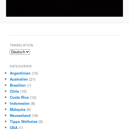
TRANSLATION
KATEGORIEN
Argentinien
(10)
Australien
(21)
Brasilien
(1)
Chile
(10)
Costa Rica
(12)
Indonesien
(8)
Malaysia
(6)
Neuseeland
(16)
Tipps Weltreise
(6)
USA
(1)