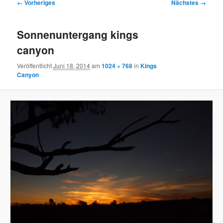
Bilder-
← Vorheriges
Nächstes →
Navigation
Sonnenuntergang kings
canyon
Veröffentlicht
Juni 18, 2014
am
1024 × 768
in
Kings
Canyon