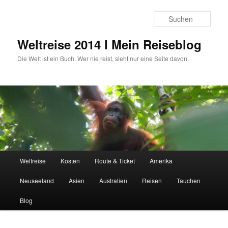
Zum
primären
Such
Inhalt
springen
Weltreise 2014 I Mein Reiseblog
Die Welt ist ein Buch. Wer nie reist, sieht nur eine Seite davon.
Hauptmenü
Weltreise
Kosten
Route & Ticket
Amerika
Neuseeland
Asien
Australien
Reisen
Tauchen
Blog