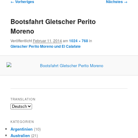
Bilder-
← Vorheriges
Nächstes →
Navigation
Bootsfahrt Gletscher Perito
Moreno
Veröffentlicht
Februar 11, 2014
am
1024 × 768
in
Gletscher Perito Moreno und El Calafate
TRANSLATION
KATEGORIEN
Argentinien
(10)
Australien
(21)