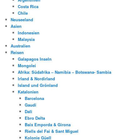
Costa Rica
Chile
Neuseeland
Asien
Indonesien
Malaysia
Australien
Reisen
Galapagos Inseln
Mongolei
Afrika: Südafrika – Namibia – Botswana- Sambia
Irland & Nordirland
Island und Grönland
Katalonien
Barcelona
Gaudi
Dali
Ebro Delta
Baix Emporda & Girona
Riells del Fai & Sant Miguel
Kolonie Güell