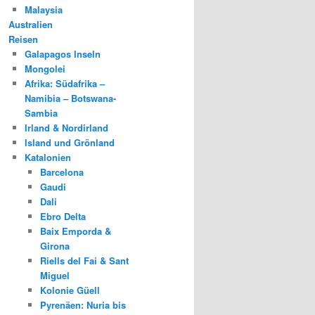
Malaysia
Australien
Reisen
Galapagos Inseln
Mongolei
Afrika: Südafrika –
Namibia – Botswana-
Sambia
Irland & Nordirland
Island und Grönland
Katalonien
Barcelona
Gaudi
Dali
Ebro Delta
Baix Emporda &
Girona
Riells del Fai & Sant
Miguel
Kolonie Güell
Pyrenäen: Nuria bis