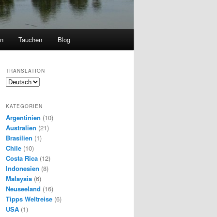
en
Tauchen
Blog
TRANSLATION
KATEGORIEN
Argentinien
(10)
Australien
(21)
Brasilien
(1)
Chile
(10)
Costa Rica
(12)
Indonesien
(8)
Malaysia
(6)
Neuseeland
(16)
Tipps Weltreise
(6)
USA
(1)