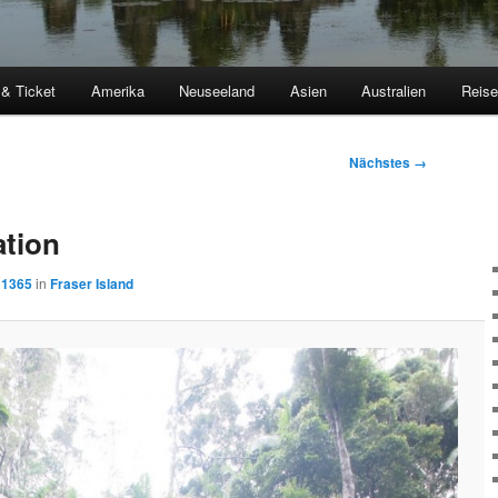
 & Ticket
Amerika
Neuseeland
Asien
Australien
Reis
Nächstes →
ation
 1365
in
Fraser Island