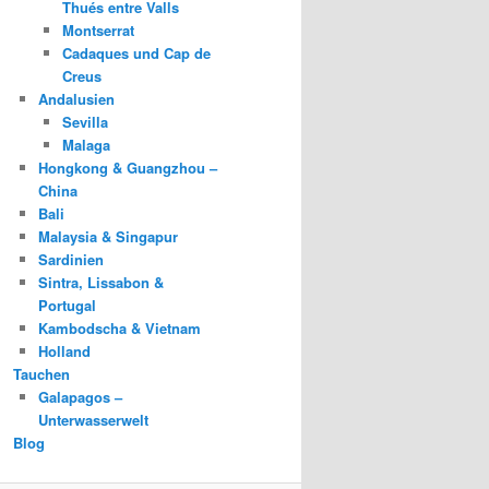
Thués entre Valls
Montserrat
Cadaques und Cap de
Creus
Andalusien
Sevilla
Malaga
Hongkong & Guangzhou –
China
Bali
Malaysia & Singapur
Sardinien
Sintra, Lissabon &
Portugal
Kambodscha & Vietnam
Holland
Tauchen
Galapagos –
Unterwasserwelt
Blog