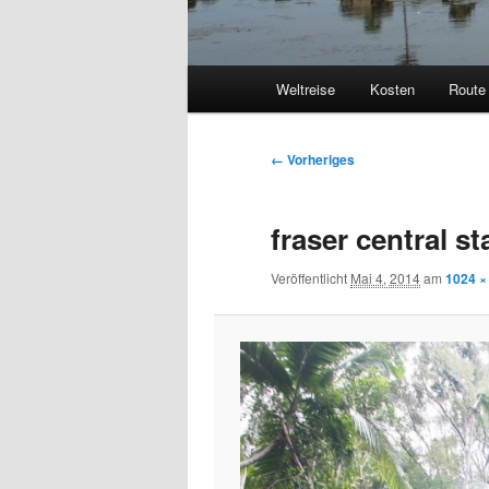
Hauptmenü
Weltreise
Kosten
Route
Bilder-
← Vorheriges
Navigation
fraser central st
Veröffentlicht
Mai 4, 2014
am
1024 ×