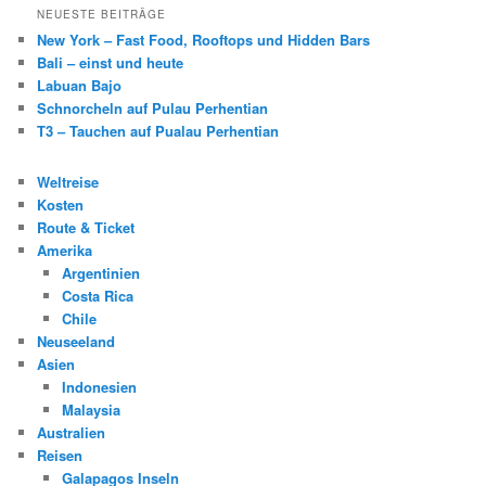
NEUESTE BEITRÄGE
New York – Fast Food, Rooftops und Hidden Bars
Bali – einst und heute
Labuan Bajo
Schnorcheln auf Pulau Perhentian
T3 – Tauchen auf Pualau Perhentian
Weltreise
Kosten
Route & Ticket
Amerika
Argentinien
Costa Rica
Chile
Neuseeland
Asien
Indonesien
Malaysia
Australien
Reisen
Galapagos Inseln