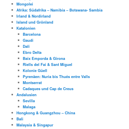
Mongolei
Afrika: Südafrika – Namibia – Botswana- Sambia
Irland & Nordirland
Island und Grönland
Katalonien
Barcelona
Gaudi
Dali
Ebro Delta
Baix Emporda & Girona
Riells del Fai & Sant Miguel
Kolonie Güell
Pyrenäen: Nuria bis Thués entre Valls
Montserrat
Cadaques und Cap de Creus
Andalusien
Sevilla
Malaga
Hongkong & Guangzhou – China
Bali
Malaysia & Singapur