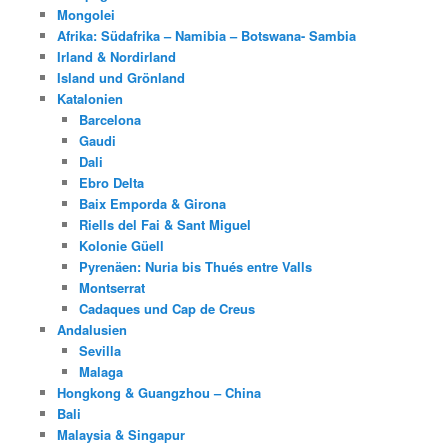
Mongolei
Afrika: Südafrika – Namibia – Botswana- Sambia
Irland & Nordirland
Island und Grönland
Katalonien
Barcelona
Gaudi
Dali
Ebro Delta
Baix Emporda & Girona
Riells del Fai & Sant Miguel
Kolonie Güell
Pyrenäen: Nuria bis Thués entre Valls
Montserrat
Cadaques und Cap de Creus
Andalusien
Sevilla
Malaga
Hongkong & Guangzhou – China
Bali
Malaysia & Singapur