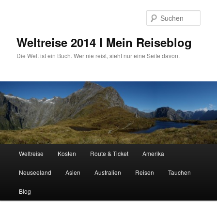
Zum
primären
Such
Inhalt
springen
Weltreise 2014 I Mein Reiseblog
Die Welt ist ein Buch. Wer nie reist, sieht nur eine Seite davon.
Hauptmenü
Weltreise
Kosten
Route & Ticket
Amerika
Neuseeland
Asien
Australien
Reisen
Tauchen
Blog