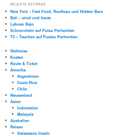
NEUESTE BEITRÄGE
New York – Fast Food, Rooftops und Hidden Bars
Bali – einst und heute
Labuan Bajo
Schnorcheln auf Pulau Perhentian
T3 – Tauchen auf Pualau Perhentian
Weltreise
Kosten
Route & Ticket
Amerika
Argentinien
Costa Rica
Chile
Neuseeland
Asien
Indonesien
Malaysia
Australien
Reisen
Galapagos Inseln