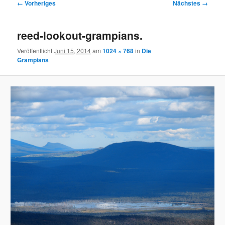
Bilder-
← Vorheriges
Nächstes →
Navigation
reed-lookout-grampians.
Veröffentlicht
Juni 15, 2014
am
1024 × 768
in
Die
Grampians