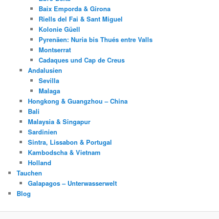
Baix Emporda & Girona
Riells del Fai & Sant Miguel
Kolonie Güell
Pyrenäen: Nuria bis Thués entre Valls
Montserrat
Cadaques und Cap de Creus
Andalusien
Sevilla
Malaga
Hongkong & Guangzhou – China
Bali
Malaysia & Singapur
Sardinien
Sintra, Lissabon & Portugal
Kambodscha & Vietnam
Holland
Tauchen
Galapagos – Unterwasserwelt
Blog