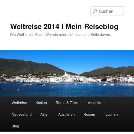
Zum
primären
Such
Inhalt
springen
Weltreise 2014 I Mein Reiseblog
Die Welt ist ein Buch. Wer nie reist, sieht nur eine Seite davon.
Hauptmenü
Weltreise
Kosten
Route & Ticket
Amerika
Neuseeland
Asien
Australien
Reisen
Tauchen
Blog