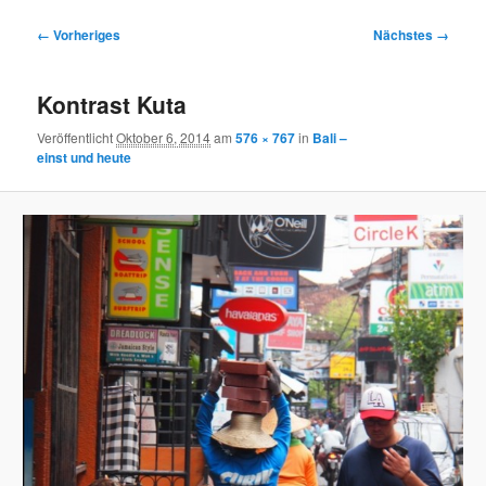
Bilder-
← Vorheriges
Nächstes →
Navigation
Kontrast Kuta
Veröffentlicht
Oktober 6, 2014
am
576 × 767
in
Bali –
einst und heute