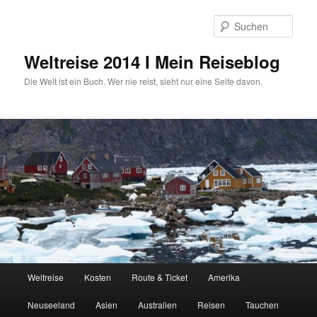
Zum
primären
Such
Inhalt
springen
Weltreise 2014 I Mein Reiseblog
Die Welt ist ein Buch. Wer nie reist, sieht nur eine Seite davon.
Hauptmenü
Weltreise
Kosten
Route & Ticket
Amerika
Neuseeland
Asien
Australien
Reisen
Tauchen