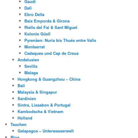
Gaudi
Dali
Ebro Delta
Baix Emporda & Girona
Riells del Fai & Sant Miguel
Kolonie Güell
Pyrenäen: Nuria bis Thués entre Valls
Montserrat
Cadaques und Cap de Creus
Andalusien
Sevilla
Malaga
Hongkong & Guangzhou – China
Bali
Malaysia & Singapur
Sardinien
Sintra, Lissabon & Portugal
Kambodscha & Vietnam
Holland
Tauchen
Galapagos – Unterwasserwelt
Blog