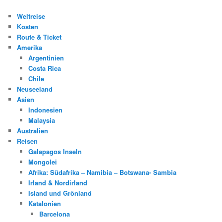
Weltreise
Kosten
Route & Ticket
Amerika
Argentinien
Costa Rica
Chile
Neuseeland
Asien
Indonesien
Malaysia
Australien
Reisen
Galapagos Inseln
Mongolei
Afrika: Südafrika – Namibia – Botswana- Sambia
Irland & Nordirland
Island und Grönland
Katalonien
Barcelona