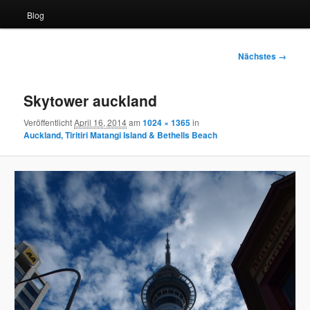
Blog
Bilder-
Nächstes →
Navigation
Skytower auckland
Veröffentlicht
April 16, 2014
am
1024 × 1365
in
Auckland, Tiritiri Matangi Island & Bethells Beach