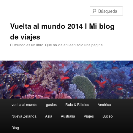
Saltar
al
Búsq
contenido
principal
Vuelta al mundo 2014 I Mi blog
de viajes
El mundo es un libro. Que no viajan leen sólo una página.
Menú
vuelta al mundo
gastos
Ruta & Billetes
América
Principal
Nueva Zelanda
Asia
Australia
Viajes
Buceo
Blog