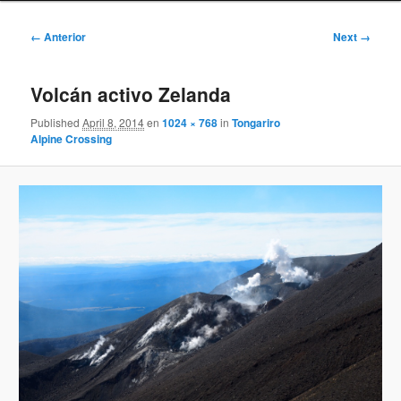
Image
← Anterior
Next →
navigation
Volcán activo Zelanda
Published
April 8, 2014
en
1024 × 768
in
Tongariro
Alpine Crossing