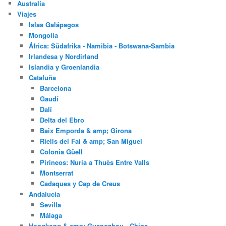
Australia
Viajes
Islas Galápagos
Mongolia
África: Südafrika - Namibia - Botswana-Sambia
Irlandesa y Nordirland
Islandia y Groenlandia
Cataluña
Barcelona
Gaudí
Dalí
Delta del Ebro
Baix Emporda & amp; Girona
Riells del Fai & amp; San Miguel
Colonia Güell
Pirineos: Nuria a Thuès Entre Valls
Montserrat
Cadaques y Cap de Creus
Andalucía
Sevilla
Málaga
Hongkong & amp; Guangzhou - China,