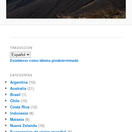
TRADUCCIÓN
Establecer como idioma predeterminado
CATEGORÍAS
Argentina
(10)
Australia
(21)
Brasil
(1)
Chile
(10)
Costa Rica
(12)
Indonesia
(8)
Malasia
(6)
Nueva Zelanda
(16)
Sugerencias de viajes mundial
(6)