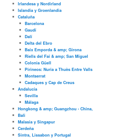
Irlandesa y Nordirland
Islandia y Groenlandia
Cataluña
Barcelona
Gaudí
Dalí
Delta del Ebro
Baix Emporda & amp; Girona
Riells del Fai & amp; San Miguel
Colonia Güell
Pirineos: Nuria a Thuès Entre Valls
Montserrat
Cadaques y Cap de Creus
Andalucía
Sevilla
Málaga
Hongkong & amp; Guangzhou - China,
Bali
Malasia y Singapur
Cerdeña
Sintra, Lissabon y Portugal