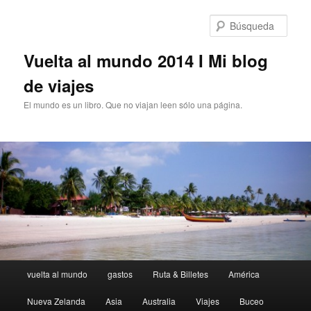
Saltar
al
Búsq
contenido
principal
Vuelta al mundo 2014 I Mi blog
de viajes
El mundo es un libro. Que no viajan leen sólo una página.
Menú
vuelta al mundo
gastos
Ruta & Billetes
América
Principal
Nueva Zelanda
Asia
Australia
Viajes
Buceo