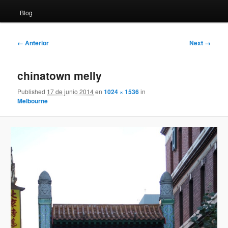
Blog
Image
← Anterior
Next →
navigation
chinatown melly
Published
17 de junio 2014
en
1024 × 1536
in
Melbourne